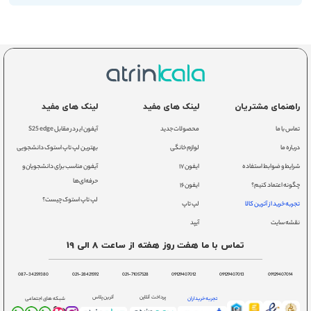
راهنمای مشتریان
لینک های مفید
لینک های مفید
تماس با ما
محصولات جدید
آیفون ایر در مقابل S25 edge
درباره ما
لوازم خانگی
بهترین لپ تاپ استوک دانشجویی
شرایط و ضوابط استفاده
ایفون ۱۷
آیفون مناسب برای دانشجویان و
حرفه‌ای‌ها
چگونه اعتماد کنیم؟
ایفون ۱۶
لپ تاپ استوک چیست؟
تجربه خرید از آترین کالا
لپ تاپ
نقشه سایت
آیپد
تماس با ما هفت روز هفته از ساعت 8 الی 19
087-34259380
021-28421592
021-71057528
09129407012
09129407013
09129407014
پرداخت آنلاین
آترین پلاس
تجربه خریداران
شبکه های اجتماعی