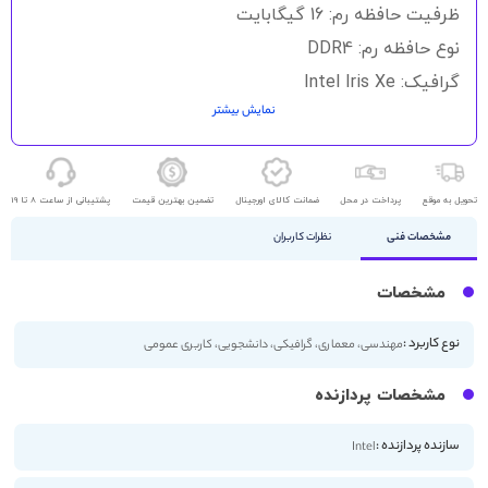
گالری
ظرفیت حافظه رم: 16 گیگابایت
تصاویر
نوع حافظه رم: DDR4
گرافیک: Intel Iris Xe
نمایش بیشتر
حافظه ذخیره سازی: 1TB SSD
اندازه صفحه نمایش: 14 اینچ
کیفیت صفحه نمایش: FHD
تحویل به موقع
پرداخت در محل
ضمانت کالای اورجینال
تضمین بهترین قیمت
پشتیبانی از ساعت 8 تا 19
مشخصات فنی
نظرات کاربران
مشخصات
نوع کاربرد :
مهندسی، معماری، گرافیکی، دانشجویی، کاربری عمومی
مشخصات پردازنده
سازنده پردازنده :
Intel