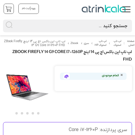
|
ورود
ثبت نام
صفحه
لپ تاپ
لپ تاپ
لپ تاپ اپن باکس اچ پی 14 اینچ ZBook Firefly
سری
Zbook
اصلی
استوک
استوک HP
14 G9 Core i7-1260P FHD
لپ تاپ اپن باکس اچ پی 14 اینچ ZBOOK FIREFLY 14 G9 CORE I7-1260P
FHD
رفتن
به
اتمام موجودی
انتهای
گالری
تصاویر
رفتن
به
سری پردازنده: Core i7-1260P
ابتدای