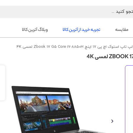
مقایسه
تجربه خرید از آترین کالا
وبلاگ آترین کالا
لپ تاپ استوک اچ پی 17 اینچ Zbook 17 G5 Core i7-8850H لمسی 4K
رفتن
به
انتهای
گالری
تصاویر