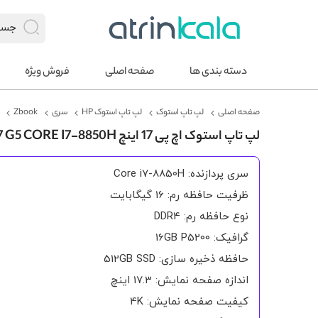
دسته بندی ها
صفحه اصلی
فروش ویژه
صفحه اصلی
لپ تاپ استوک
لپ تاپ استوک HP
سری
Zbook
لپ تاپ استوک اچ پی 17 اینچ ZBOOK 17 G5 CORE I7-8850H لمسی 4K
سری پردازنده: Core i7-8850H
ظرفیت حافظه رم: 16 گیگابایت
نوع حافظه رم: DDR4
گرافیک: 16GB P5200
حافظه ذخیره سازی: 512GB SSD
اندازه صفحه نمایش: 17.3 اینچ
کیفیت صفحه نمایش: 4K