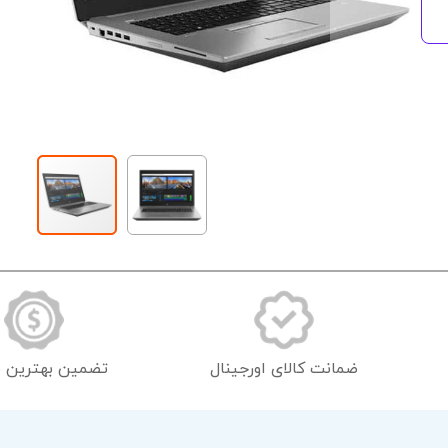
رفتن
به
ابتدای
گالری
تصاویر
ضمانت کالای اورجینال
تضمین بهترین 