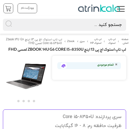
|
ورود
ثبت نام
صفحه
لپ تاپ
لپ تاپ
لپ تاپ استوک اچ پی 13 اینچ Zbook 14U G6
سری
Zbook
اصلی
استوک
استوک HP
Core i5-8350U لمسی FHD
لپ تاپ استوک اچ پی 13 اینچ ZBOOK 14U G6 CORE I5-8350U لمسی FHD
رفتن
به
اتمام موجودی
انتهای
گالری
تصاویر
رفتن
به
سری پردازنده: Core i5-8350U
ابتدای
گالری
ظرفیت حافظه رم: 8 - 16 گیگابایت
تصاویر