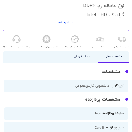
نوع حافظه رم: DDR4
گرافیک: Intel UHD
نمایش بیشتر
حافظه ذخیره سازی: 256GB SSD
اندازه صفحه نمایش: 13 اینچ
کیفیت صفحه نمایش: FHD
تحویل به موقع
پرداخت در محل
ضمانت کالای اورجینال
تضمین بهترین قیمت
پشتیبانی از ساعت 8 تا 19
مشخصات فنی
نظرات کاربران
مشخصات
نوع کاربرد :
دانشجویی، کاربری عمومی
مشخصات پردازنده
سازنده پردازنده :
Intel
سری پردازنده :
Core i5