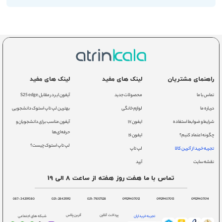
راهنمای مشتریان
لینک های مفید
لینک های مفید
تماس با ما
محصولات جدید
آیفون ایر در مقابل S25 edge
درباره ما
لوازم خانگی
بهترین لپ تاپ استوک دانشجویی
شرایط و ضوابط استفاده
ایفون ۱۷
آیفون مناسب برای دانشجویان و
حرفه‌ای‌ها
چگونه اعتماد کنیم؟
ایفون ۱۶
لپ تاپ استوک چیست؟
تجربه خرید از آترین کالا
لپ تاپ
نقشه سایت
آیپد
تماس با ما هفت روز هفته از ساعت 8 الی 19
087-34259380
021-28421592
021-71057528
09129407012
09129407013
09129407014
پرداخت آنلاین
آترین پلاس
تجربه خریداران
شبکه های اجتماعی