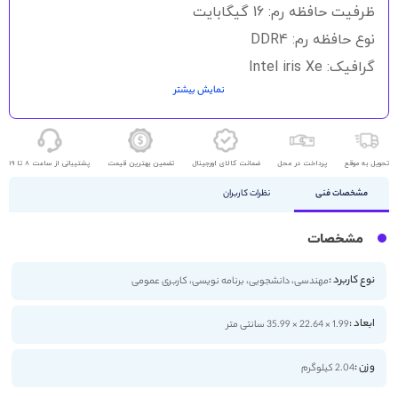
گالری
ظرفیت حافظه رم: 16 گیگابایت
تصاویر
نوع حافظه رم: DDR4
گرافیک: Intel iris Xe
نمایش بیشتر
حافظه ذخیره سازی: 512GB SSD
اندازه صفحه نمایش: 15.6 اینچ
کیفیت صفحه نمایش: 2K
تحویل به موقع
پرداخت در محل
ضمانت کالای اورجینال
تضمین بهترین قیمت
پشتیبانی از ساعت 8 تا 19
مشخصات فنی
نظرات کاربران
مشخصات
نوع کاربرد :
مهندسی، دانشجویی، برنامه نویسی، کاربری عمومی
ابعاد :
1.99 × 22.64 × 35.99 سانتی متر
وزن :
2.04 کیلوگرم