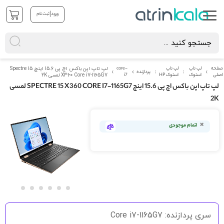
|
ورود
ثبت نام
صفحه
لپ تاپ
لپ تاپ
core-
لپ تاپ اپن باکس اچ پی 15.6 اینچ Spectre 15
پردازنده
اصلی
استوک
استوک HP
i7
X360 Core i7-1165G7 لمسی 2K
لپ تاپ اپن باکس اچ پی 15.6 اینچ SPECTRE 15 X360 CORE I7-1165G7 لمسی
2K
رفتن
به
اتمام موجودی
انتهای
گالری
تصاویر
رفتن
به
سری پردازنده: Core i7-1165G7
ابتدای