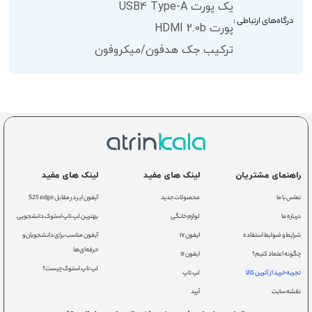
یک پورت USB4 Type-A
درگاه‌های ارتباطی :
پورت HDMI 2.0b
ترکیب جک هدفون/میکروفون
راهنمای مشتریان
لینک های مفید
لینک های مفید
تماس با ما
محصولات جدید
آیفون ایر در مقابل S25 edge
درباره ما
لوازم خانگی
بهترین لپ تاپ استوک دانشجویی
شرایط و ضوابط استفاده
ایفون ۱۷
آیفون مناسب برای دانشجویان و
حرفه‌ای‌ها
چگونه اعتماد کنیم؟
ایفون ۱۶
لپ تاپ استوک چیست؟
تجربه خرید از آترین کالا
لپ تاپ
نقشه سایت
آیپد