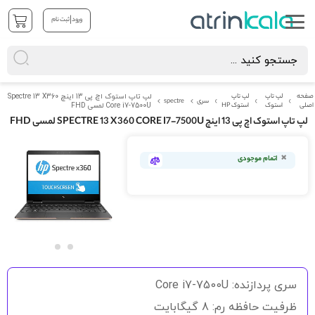
|
ورود
ثبت نام
صفحه
لپ تاپ
لپ تاپ
لپ تاپ استوک اچ پی 13 اینچ Spectre 13 X360
سری
spectre
اصلی
استوک
استوک HP
Core i7-7500U لمسی FHD
لپ تاپ استوک اچ پی 13 اینچ SPECTRE 13 X360 CORE I7-7500U لمسی FHD
رفتن
به
اتمام موجودی
انتهای
گالری
تصاویر
رفتن
به
سری پردازنده: Core i7-7500U
ابتدای
گالری
ظرفیت حافظه رم: 8 گیگابایت
تصاویر