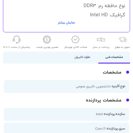
نوع حافظه رم: DDR3
گرافیک: Intel HD
نمایش بیشتر
حافظه ذخیره سازی: 256GB SSD
اندازه صفحه نمایش: 13 اینچ
کیفیت صفحه نمایش: FHD
تحویل به موقع
پرداخت در محل
ضمانت کالای اورجینال
تضمین بهترین قیمت
پشتیبانی از ساعت 8 تا 19
نمایشگر: لمسی - X360
مشخصات فنی
نظرات کاربران
مشخصات
نوع کاربرد :
دانشجویی، کاربری عمومی
مشخصات پردازنده
سازنده پردازنده :
Intel
سری پردازنده :
Core i7