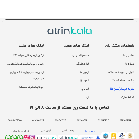
راهنمای مشتریان
لینک های مفید
لینک های مفید
تماس با ما
محصولات جدید
آیفون ایر در مقابل S25 edge
درباره ما
لوازم خانگی
بهترین لپ تاپ استوک دانشجویی
شرایط و ضوابط استفاده
ایفون ۱۷
آیفون مناسب برای دانشجویان و
حرفه‌ای‌ها
چگونه اعتماد کنیم؟
ایفون ۱۶
لپ تاپ استوک چیست؟
تجربه خرید از آترین کالا
لپ تاپ
نقشه سایت
آیپد
تماس با ما هفت روز هفته از ساعت 8 الی 19
087-34259380
021-28421592
021-71057528
09129407012
09129407013
09129407014
پرداخت آنلاین
آترین پلاس
تجربه خریداران
شبکه های اجتماعی