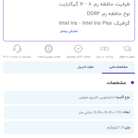
گالری
ظرفیت حافظه رم: 8 - 16 گیگابایت
تصاویر
نوع حافظه رم: DDR4
گرافیک: Intel Iris - Intel Iris Plus
نمایش بیشتر
حافظه ذخیره سازی: 256GB - 512GB SSD
اندازه صفحه نمایش: 13.3 اینچ
کیفیت صفحه نمایش: FHD
تحویل به موقع
پرداخت در محل
ضمانت کالای اورجینال
تضمین بهترین قیمت
پشتیبانی از ساعت 8 تا 19
مشخصات فنی
نظرات کاربران
مشخصات
نوع کاربرد :
دانشجویی، کاربری عمومی
ابعاد :
1.70 × 19.45 × 12.08 سانتی متر
وزن :
1.3 کیلوگرم