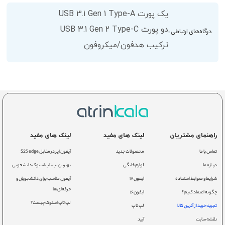
یک پورت USB 3.1 Gen 1 Type-A
دو پورت USB 3.1 Gen 2 Type-C
درگاه‌های ارتباطی :
ترکیب هدفون/میکروفون
راهنمای مشتریان
لینک های مفید
لینک های مفید
تماس با ما
محصولات جدید
آیفون ایر در مقابل S25 edge
درباره ما
لوازم خانگی
بهترین لپ تاپ استوک دانشجویی
شرایط و ضوابط استفاده
ایفون ۱۷
آیفون مناسب برای دانشجویان و
حرفه‌ای‌ها
چگونه اعتماد کنیم؟
ایفون ۱۶
لپ تاپ استوک چیست؟
تجربه خرید از آترین کالا
لپ تاپ
نقشه سایت
آیپد