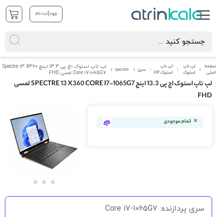
|
ورود
ثبت نام
صفحه
لپ تاپ
لپ تاپ
لپ تاپ استوک اچ پی 13.3 اینچ Spectre 13 X360
سری
spectre
اصلی
استوک
استوک HP
Core i7-1065G7 لمسی FHD
لپ تاپ استوک اچ پی 13.3 اینچ SPECTRE 13 X360 CORE I7-1065G7 لمسی
FHD
رفتن
به
اتمام موجودی
انتهای
گالری
تصاویر
رفتن
به
سری پردازنده: Core i7-1065G7
ابتدای