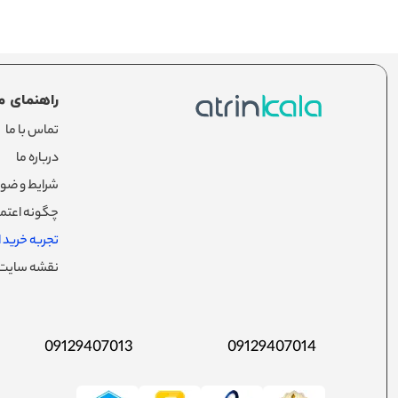
راهنمای م
تماس با ما
درباره ما
شرایط و ضوا
چگونه اعتما
تجربه خرید از
نقشه سایت
09129407013
09129407014