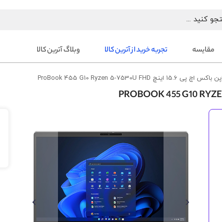
مقایسه
تجربه خرید از آترین کالا
وبلاگ آترین کالا
15. اینچ ProBook 455 G10 Ryzen 5-7530U FHD
رفتن
به
انتهای
گالری
تصاویر