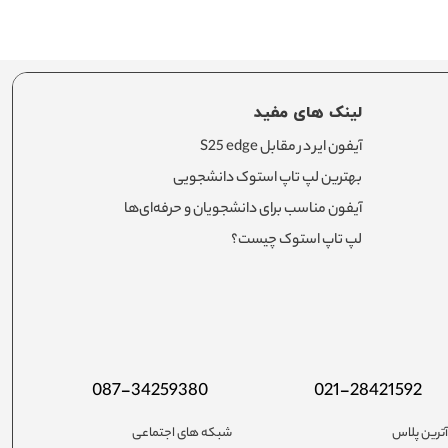
لینک های مفید
آیفون ایر در مقابل S25 edge
بهترین لپ تاپ استوک دانشجویی
آیفون مناسب برای دانشجویان و حرفه‌ای‌ها
لپ تاپ استوک چیست؟
087-34259380
021-28421592
ترین پلاس
شبکه های اجتماعی