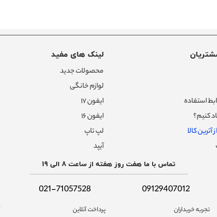
شتریان
لینک های مفید
محصولات جدید
لوازم خانگی
بط استفاده
ایفون ۱۷
د کنیم؟
ایفون ۱۶
 آترین کالا
لپ تاپ
آیپد
تماس با ما هفت روز هفته از ساعت 8 الی 19
021-71057528
09129407012
تجربه خریداران
پرداخت آنلاین
آ