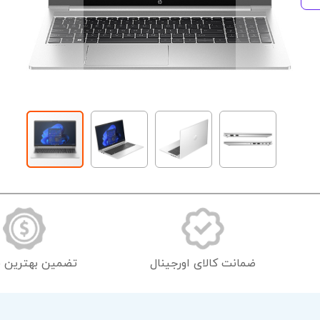
رفتن
به
ابتدای
گالری
تصاویر
ضمانت کالای اورجینال
تضمین بهترین 