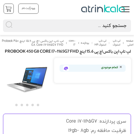
|
ورود
ثبت نام
صفحه
لپ تاپ
لپ تاپ
core-
لپ تاپ اپن باکس اچ پی 15.6 اینچ Probook 450
پردازنده
اصلی
استوک
استوک HP
i7
G8 Core i7-1165G7 FHD
لپ تاپ اپن باکس اچ پی 15.6 اینچ PROBOOK 450 G8 CORE I7-1165G7 FHD
رفتن
به
اتمام موجودی
انتهای
گالری
تصاویر
رفتن
به
سری پردازنده: Core i7-1165G7
ابتدای
گالری
ظرفیت حافظه رم: 16gb- 8gb
تصاویر