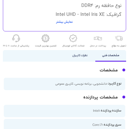
نوع حافظه رم: DDR4
گرافیک: Intel UHD - Intel Iris XE
نمایش بیشتر
حافظه ذخیره سازی: 256GB SSD
اندازه صفحه نمایش: 15.6 اینچ
کیفیت صفحه نمایش: FHD
تحویل به موقع
پرداخت در محل
ضمانت کالای اورجینال
تضمین بهترین قیمت
پشتیبانی از ساعت 8 تا 19
مشخصات فنی
نظرات کاربران
مشخصات
نوع کاربرد :
دانشجویی، برنامه نویسی، کاربری عمومی
مشخصات پردازنده
سازنده پردازنده :
Intel
سری پردازنده :
Core i7