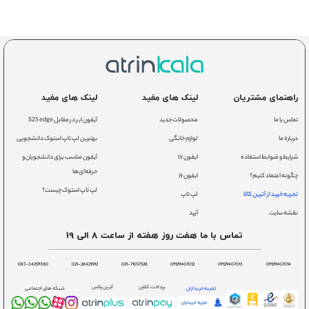
راهنمای مشتریان
لینک های مفید
لینک های مفید
تماس با ما
محصولات جدید
آیفون ایر در مقابل S25 edge
درباره ما
لوازم خانگی
بهترین لپ تاپ استوک دانشجویی
شرایط و ضوابط استفاده
ایفون ۱۷
آیفون مناسب برای دانشجویان و
حرفه‌ای‌ها
چگونه اعتماد کنیم؟
ایفون ۱۶
لپ تاپ استوک چیست؟
تجربه خرید از آترین کالا
لپ تاپ
نقشه سایت
آیپد
تماس با ما هفت روز هفته از ساعت 8 الی 19
087-34259380
021-28421592
021-71057528
09129407012
09129407013
09129407014
پرداخت آنلاین
آترین پلاس
تجربه خریداران
شبکه های اجتماعی