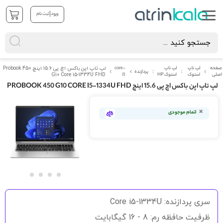
|
ورود
ثبت نام
صفحه
لپ تاپ
لپ تاپ
core-
لپ تاپ اپن باکس اچ پی 15.6 اینچ Probook 450
پردازنده
اصلی
استوک
استوک HP
i5
G10 Core i5-1334U FHD
لپ تاپ اپن باکس اچ پی 15.6 اینچ PROBOOK 450 G10 CORE I5-1334U FHD
رفتن
به
اتمام موجودی
انتهای
گالری
تصاویر
رفتن
به
سری پردازنده: Core i5-1334U
ابتدای
گالری
ظرفیت حافظه رم: 8 - 16 گیگابایت
تصاویر