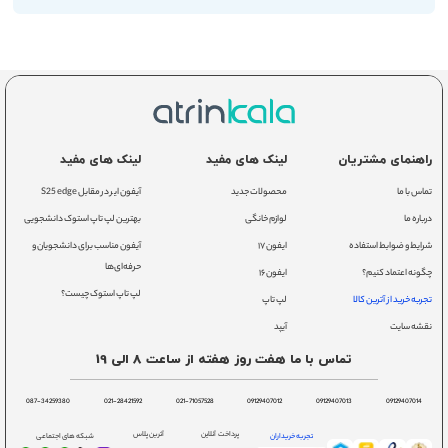
راهنمای مشتریان
لینک های مفید
لینک های مفید
تماس با ما
محصولات جدید
آیفون ایر در مقابل S25 edge
درباره ما
لوازم خانگی
بهترین لپ تاپ استوک دانشجویی
شرایط و ضوابط استفاده
ایفون ۱۷
آیفون مناسب برای دانشجویان و
حرفه‌ای‌ها
چگونه اعتماد کنیم؟
ایفون ۱۶
لپ تاپ استوک چیست؟
تجربه خرید از آترین کالا
لپ تاپ
نقشه سایت
آیپد
تماس با ما هفت روز هفته از ساعت 8 الی 19
087-34259380
021-28421592
021-71057528
09129407012
09129407013
09129407014
پرداخت آنلاین
آترین پلاس
تجربه خریداران
شبکه های اجتماعی