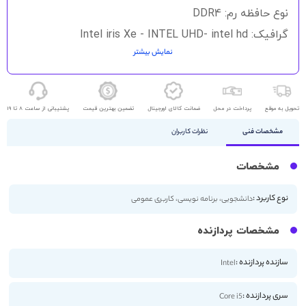
نوع حافظه رم: DDR4
گرافیک: Intel iris Xe - INTEL UHD- intel hd
نمایش بیشتر
حافظه ذخیره سازی: 512GB SSD - 256GB SSD
اندازه صفحه نمایش: 15.6 اینچ
کیفیت صفحه نمایش: FHD
تحویل به موقع
پرداخت در محل
ضمانت کالای اورجینال
تضمین بهترین قیمت
پشتیبانی از ساعت 8 تا 19
مشخصات فنی
نظرات کاربران
مشخصات
نوع کاربرد :
دانشجویی، برنامه نویسی، کاربری عمومی
مشخصات پردازنده
سازنده پردازنده :
Intel
سری پردازنده :
Core i5