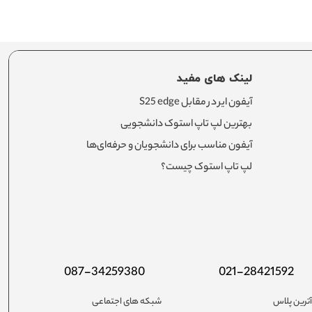
لینک های مفید
آیفون ایر در مقابل S25 edge
بهترین لپ تاپ استوک دانشجویی
آیفون مناسب برای دانشجویان و حرفه‌ای‌ها
لپ تاپ استوک چیست؟
087-34259380
021-28421592
ترین پلاس
شبکه های اجتماعی