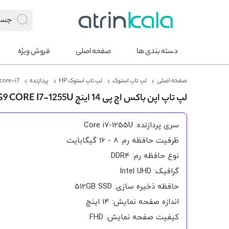
دسته بندی ها
صفحه اصلی
فروش ویژه
صفحه اصلی
لپ تاپ استوک
لپ تاپ استوک HP
پردازنده
core-i7
لپ تاپ اپن باکس اچ پی 14 اینچ PROBOOK 440 G9 CORE I7-1255U لمسی FHD
سری پردازنده: Core i7-1255U
ظرفیت حافظه رم: 8 - 16 گیگابایت
نوع حافظه رم: DDR4
گرافیک: Intel UHD
حافظه ذخیره سازی: 512GB SSD
اندازه صفحه نمایش: 14 اینچ
کیفیت صفحه نمایش: FHD