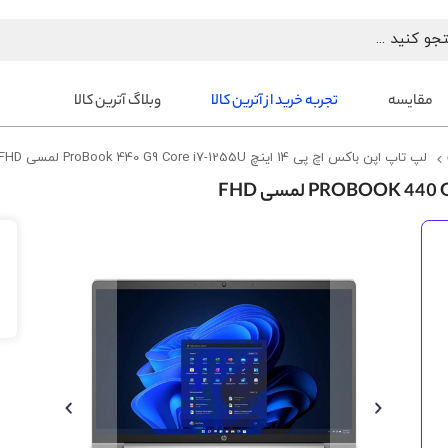
مقایسه
تجربه خرید از آترین کالا
وبلاگ آترین کالا
لپ تاپ اپن باکس اچ پی 14 اینچ ProBook 440 G9 Core i7-1255U لمسی FHD
رفتن
به
انتهای
گالری
تصاویر