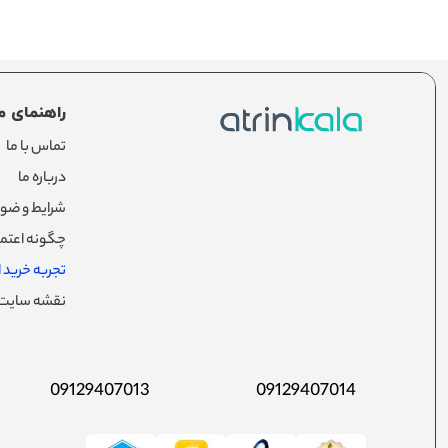
راهنمای م
تماس با ما
درباره ما
شرایط و ضوا
چگونه اعتما
تجربه خرید از
نقشه سایت
09129407013
09129407014