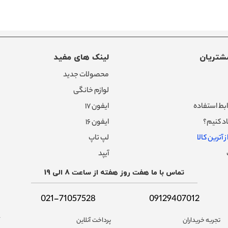
شتریان
لینک های مفید
محصولات جدید
لوازم خانگی
بط استفاده
ایفون ۱۷
د کنیم؟
ایفون ۱۶
 آترین کالا
لپ تاپ
آیپد
تماس با ما هفت روز هفته از ساعت 8 الی 19
021-71057528
09129407012
تجربه خریداران
پرداخت آنلاین
آ