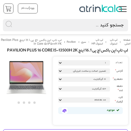
|
ورود
ثبت نام
صفحه
لپ تاپ
لپ تاپ
لپ تاپ اپن باکس اچ پی 16.1 اینچ Pavilion Plus
سری
Pavilion
اصلی
استوک
استوک HP
16 Core i5-13500H 2K
لپ تاپ اپن باکس اچ پی 16.1 اینچ PAVILION PLUS 16 CORE I5-13500H 2K
رفتن
تعداد
به
انتهای
گارانتی
گالری
تصاویر
حافظه رم
حافظه
ssd
کارت
گرافیک
رفتن
موجود
به
ابتدای
گالری
تصاویر