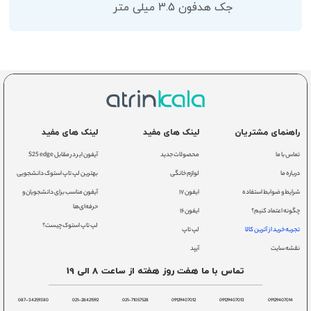
جک هدفون 3.5 میلی متر
راهنمای مشتریان
لینک های مفید
لینک های مفید
تماس با ما
محصولات جدید
آیفون ایر در مقابل S25 edge
درباره ما
لوازم خانگی
بهترین لپ تاپ استوک دانشجویی
شرایط و ضوابط استفاده
ایفون ۱۷
آیفون مناسب برای دانشجویان و
حرفه‌ای‌ها
چگونه اعتماد کنیم؟
ایفون ۱۶
لپ تاپ استوک چیست؟
تجربه خرید از آترین کالا
لپ تاپ
نقشه سایت
آیپد
تماس با ما هفت روز هفته از ساعت 8 الی 19
087-34259380
021-28421592
021-71057528
09129407012
09129407013
09129407014