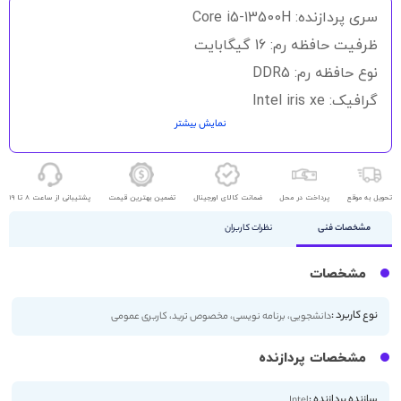
سری پردازنده: Core i5-13500H
ظرفیت حافظه رم: 16 گیگابایت
نوع حافظه رم: DDR5
گرافیک: Intel iris xe
نمایش بیشتر
حافظه ذخیره سازی: 512GB SSD
اندازه صفحه نمایش: 16.1 اینچ
کیفیت صفحه نمایش: 2K
تحویل به موقع
پرداخت در محل
ضمانت کالای اورجینال
تضمین بهترین قیمت
پشتیبانی از ساعت 8 تا 19
مشخصات فنی
نظرات کاربران
مشخصات
نوع کاربرد :
دانشجویی، برنامه نویسی، مخصوص ترید، کاربری عمومی
مشخصات پردازنده
سازنده پردازنده :
Intel