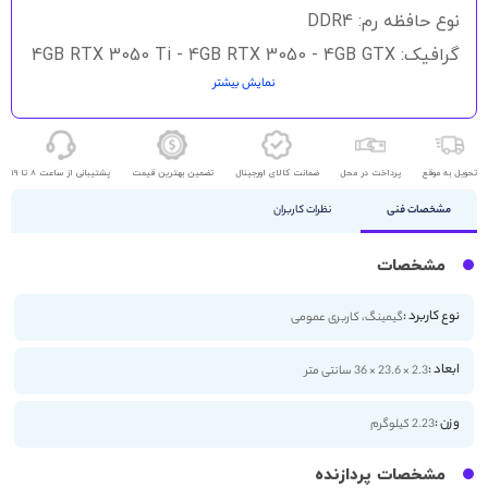
نوع حافظه رم: DDR4
گرافیک: 4GB RTX 3050 Ti - 4GB RTX 3050 - 4GB GTX
1650
نمایش بیشتر
حافظه ذخیره سازی: 256GB - 512GB SSD
اندازه صفحه نمایش: 17.3 اینچ
تحویل به موقع
پرداخت در محل
ضمانت کالای اورجینال
تضمین بهترین قیمت
پشتیبانی از ساعت 8 تا 19
کیفیت صفحه نمایش: FHD
مشخصات فنی
نظرات کاربران
مشخصات
نوع کاربرد :
گیمینگ، کاربری عمومی
ابعاد :
2.3 × 23.6 × 36 سانتی متر
وزن :
2.23 کیلوگرم
مشخصات پردازنده