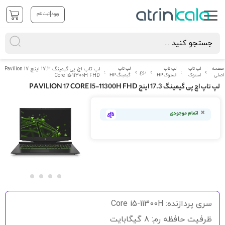
|
ورود
ثبت نام
صفحه
لپ تاپ
لپ تاپ
لپ تاپ
لپ تاپ اچ پی گیمینگ 17.3 اینچ Pavilion 17
نوع
اصلی
استوک
استوک HP
گیمینگ HP
Core i5-11300H FHD
لپ تاپ اچ پی گیمینگ 17.3 اینچ PAVILION 17 CORE I5-11300H FHD
رفتن
به
اتمام موجودی
انتهای
گالری
تصاویر
رفتن
به
سری پردازنده: Core i5-11300H
ابتدای
گالری
ظرفیت حافظه رم: 8 گیگابایت
تصاویر