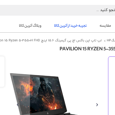
مقایسه
تجربه خرید از آترین کالا
وبلاگ آترین کالا
 HP
لپ تاپ اپن باکس اچ پی گیمینگ 15.6 اینچ Pavilion 15 Ryzen 5-3550H FHD
رفتن
به
انتهای
گالری
تصاویر