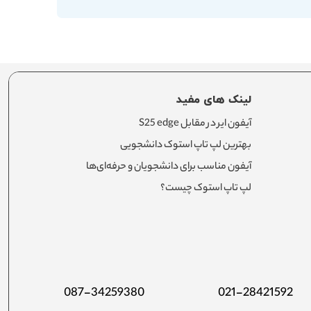
لینک های مفید
آیفون ایر در مقابل S25 edge
بهترین لپ تاپ استوک دانشجویی
آیفون مناسب برای دانشجویان و حرفه‌ای‌ها
لپ تاپ استوک چیست؟
087-34259380
021-28421592