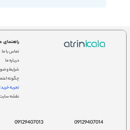
راهنمای م
تماس با ما
درباره ما
شرایط و ضوا
چگونه اعتما
تجربه خرید از
نقشه سایت
09129407013
09129407014