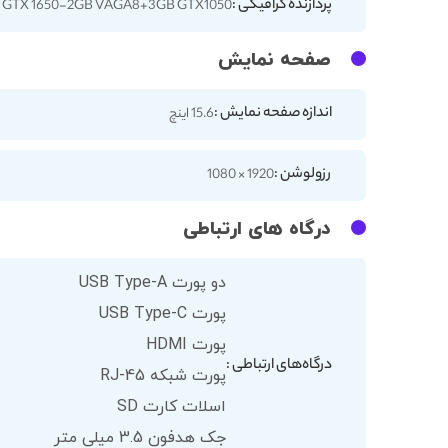
پردازنده گرافیکی :
 GTX 1650-2GB VAGA8+3GB GTX1050
صفحه نمایش
اندازه صفحه نمایش :
15.6 اینچ
رزولوشن :
1920 × 1080
درگاه های ارتباطی
دو پورت USB Type-A
پورت USB Type-C
پورت HDMI
درگاه‌های ارتباطی :
پورت شبکه RJ-45
اسلات کارت SD
جک هدفون 3.5 میلی متر