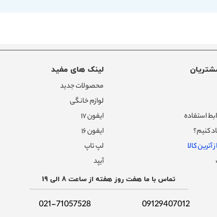
شتریان
لینک های مفید
محصولات جدید
لوازم خانگی
بط استفاده
ایفون ۱۷
د کنیم؟
ایفون ۱۶
 آترین کالا
لپ تاپ
آیپد
تماس با ما هفت روز هفته از ساعت 8 الی 19
021-71057528
09129407012