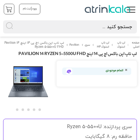
|
ورود
ثبت نام
صفحه
لپ تاپ
لپ تاپ
لپ تاپ اپن باکس اچ پی 14 اینچ Pavilion 14
سری
Pavilion
اصلی
استوک
استوک HP
Ryzen 5-5500U FHD
لپ تاپ اپن باکس اچ پی 14 اینچ PAVILION 14 RYZEN 5-5500U FHD
رفتن
به
اتمام موجودی
انتهای
گالری
تصاویر
رفتن
به
سری پردازنده: Ryzen 5-5500U
ابتدای
گالری
حافظه رم: 8 گیگابایت
تصاویر