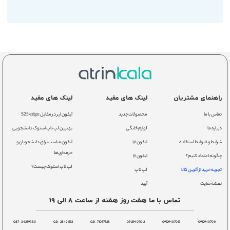
راهنمای مشتریان
لینک های مفید
لینک های مفید
تماس با ما
محصولات جدید
آیفون ایر در مقابل S25 edge
درباره ما
لوازم خانگی
بهترین لپ تاپ استوک دانشجویی
شرایط و ضوابط استفاده
ایفون ۱۷
آیفون مناسب برای دانشجویان و
حرفه‌ای‌ها
چگونه اعتماد کنیم؟
ایفون ۱۶
لپ تاپ استوک چیست؟
تجربه خرید از آترین کالا
لپ تاپ
نقشه سایت
آیپد
تماس با ما هفت روز هفته از ساعت 8 الی 19
087-34259380
021-28421592
021-71057528
09129407012
09129407013
09129407014