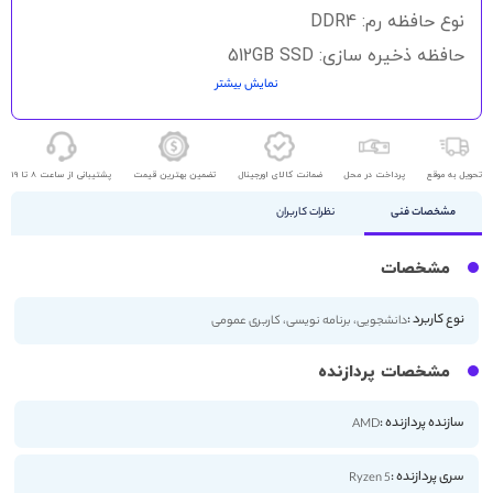
نوع حافظه رم: DDR4
حافظه ذخیره سازی: 512GB SSD
نمایش بیشتر
نوع گرافیک: 2GB MX450
اندازه صفحه نمایش: 14 اینچ
کیفیت صفحه نمایش: FHD
تحویل به موقع
پرداخت در محل
ضمانت کالای اورجینال
تضمین بهترین قیمت
پشتیبانی از ساعت 8 تا 19
مشخصات فنی
نظرات کاربران
مشخصات
نوع کاربرد :
دانشجویی، برنامه نویسی، کاربری عمومی
مشخصات پردازنده
سازنده پردازنده :
AMD
سری پردازنده :
Ryzen 5