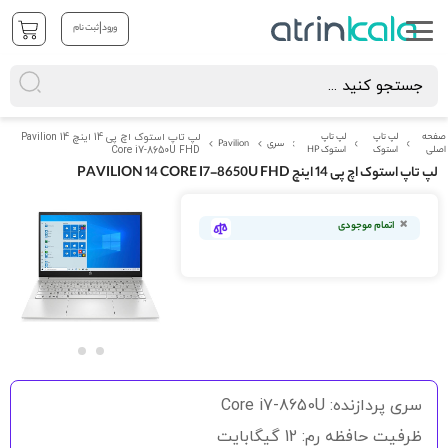
|
ورود
ثبت نام
صفحه
لپ تاپ
لپ تاپ
لپ تاپ استوک اچ پی 14 اینچ Pavilion 14
سری
Pavilion
اصلی
استوک
استوک HP
Core i7-8650U FHD
لپ تاپ استوک اچ پی 14 اینچ PAVILION 14 CORE I7-8650U FHD
رفتن
به
اتمام موجودی
انتهای
گالری
تصاویر
رفتن
به
سری پردازنده: Core i7-8650U
ابتدای
گالری
ظرفیت حافظه رم: 12 گیگابایت
تصاویر