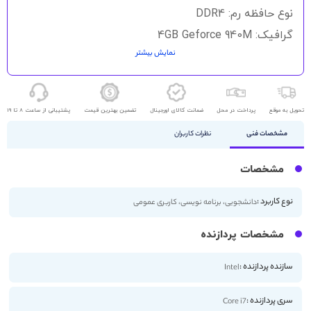
نوع حافظه رم: DDR4
گرافیک: 4GB Geforce 940M
نمایش بیشتر
حافظه ذخیره سازی: 256GB SSD
اندازه صفحه نمایش: 14 اینچ
کیفیت صفحه نمایش: FHD
تحویل به موقع
پرداخت در محل
ضمانت کالای اورجینال
تضمین بهترین قیمت
پشتیبانی از ساعت 8 تا 19
مشخصات فنی
نظرات کاربران
مشخصات
نوع کاربرد :
دانشجویی، برنامه نویسی، کاربری عمومی
مشخصات پردازنده
سازنده پردازنده :
Intel
سری پردازنده :
Core i7