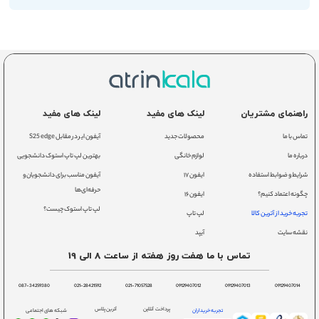
راهنمای مشتریان
لینک های مفید
لینک های مفید
تماس با ما
محصولات جدید
آیفون ایر در مقابل S25 edge
درباره ما
لوازم خانگی
بهترین لپ تاپ استوک دانشجویی
شرایط و ضوابط استفاده
ایفون ۱۷
آیفون مناسب برای دانشجویان و
حرفه‌ای‌ها
چگونه اعتماد کنیم؟
ایفون ۱۶
لپ تاپ استوک چیست؟
تجربه خرید از آترین کالا
لپ تاپ
نقشه سایت
آیپد
تماس با ما هفت روز هفته از ساعت 8 الی 19
087-34259380
021-28421592
021-71057528
09129407012
09129407013
09129407014
پرداخت آنلاین
آترین پلاس
تجربه خریداران
شبکه های اجتماعی