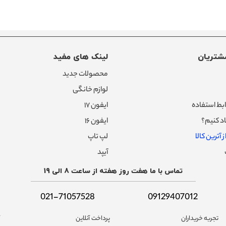
شتریان
لینک های مفید
محصولات جدید
لوازم خانگی
بط استفاده
ایفون ۱۷
د کنیم؟
ایفون ۱۶
 آترین کالا
لپ تاپ
آیپد
تماس با ما هفت روز هفته از ساعت 8 الی 19
021-71057528
09129407012
تجربه خریداران
پرداخت آنلاین
آ