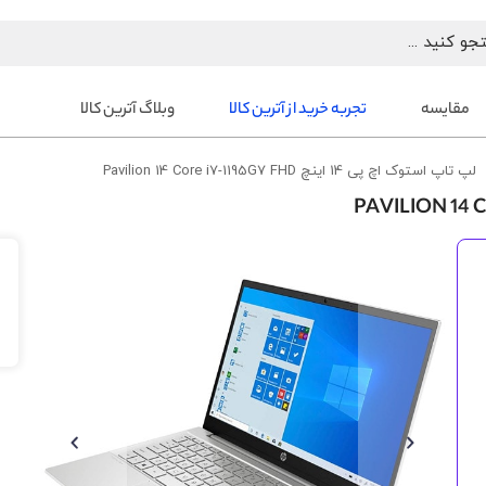
مقایسه
تجربه خرید از آترین کالا
وبلاگ آترین کالا
لپ تاپ استوک اچ پی 14 اینچ Pavilion 14 Core i7-1195G7 FHD
رفتن
به
انتهای
گالری
تصاویر