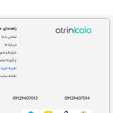
راهنمای م
تماس با ما
درباره ما
شرایط و ضوا
چگونه اعتما
تجربه خرید از
نقشه سایت
09129407013
09129407014