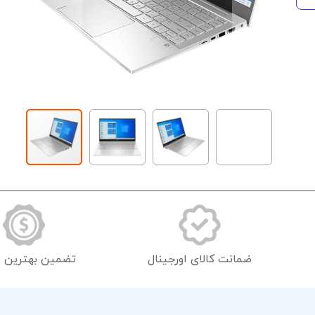
رفتن
به
ابتدای
گالری
تصاویر
ضمانت کالای اورجینال
تضمین بهترین 