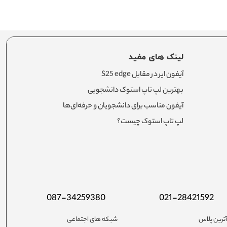
لینک های مفید
آیفون ایر در مقابل S25 edge
بهترین لپ تاپ استوک دانشجویی
آیفون مناسب برای دانشجویان و حرفه‌ای‌ها
لپ تاپ استوک چیست؟
087-34259380
021-28421592
ترین پلاس
شبکه های اجتماعی