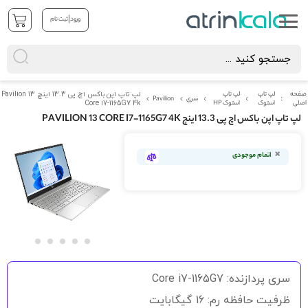
|
ورود
ثبت نام
صفحه
لپ تاپ
لپ تاپ
لپ تاپ اپن باکس اچ پی 13.3 اینچ Pavilion 13
سری
Pavilion
اصلی
استوک
استوک HP
Core i7-1165G7 4k
لپ تاپ اپن باکس اچ پی 13.3 اینچ PAVILION 13 CORE I7-1165G7 4K
رفتن
به
اتمام موجودی
انتهای
گالری
تصاویر
رفتن
به
سری پردازنده: Core i7-1165G7
ابتدای
گالری
ظرفیت حافظه رم: 16 گیگابایت
تصاویر