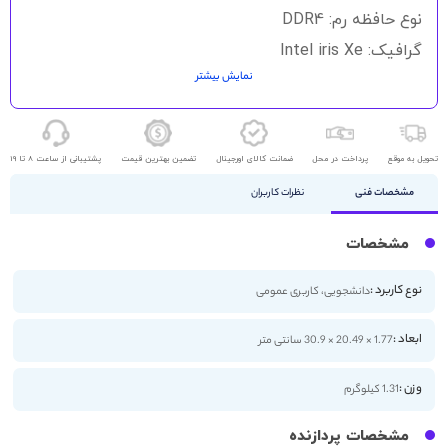
نوع حافظه رم: DDR4
گرافیک: Intel iris Xe
نمایش بیشتر
حافظه ذخیره سازی: 512GB SSD
اندازه صفحه نمایش: 13.3 اینچ
کیفیت صفحه نمایش: 4K
تحویل به موقع
پرداخت در محل
ضمانت کالای اورجینال
تضمین بهترین قیمت
پشتیبانی از ساعت 8 تا 19
مشخصات فنی
نظرات کاربران
مشخصات
نوع کاربرد :
دانشجویی، کاربری عمومی
ابعاد :
1.77 × 20.49 × 30.9 سانتی متر
وزن :
1.31 کیلوگرم
مشخصات پردازنده