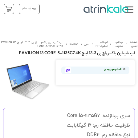
|
ورود
ثبت نام
صفحه
لپ تاپ
لپ تاپ
لپ تاپ اپن باکس اچ پی 13.3 اینچ Pavilion 13
سری
Pavilion
اصلی
استوک
استوک HP
Core i5-1135G7 4K
لپ تاپ اپن باکس اچ پی 13.3 اینچ PAVILION 13 CORE I5-1135G7 4K
رفتن
به
اتمام موجودی
انتهای
گالری
تصاویر
رفتن
به
سری پردازنده: Core i5-1135G7
ابتدای
گالری
ظرفیت حافظه رم: 16 گیگابایت
تصاویر
نوع حافظه رم: DDR4