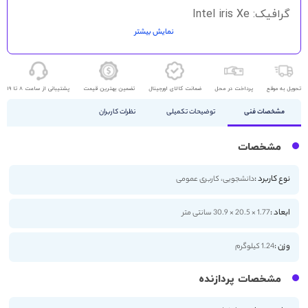
گرافیک: Intel iris Xe
نمایش بیشتر
حافظه ذخیره سازی: 512GB SSD
اندازه صفحه نمایش: 13.3 اینچ
کیفیت صفحه نمایش: 4K
تحویل به موقع
پرداخت در محل
ضمانت کالای اورجینال
تضمین بهترین قیمت
پشتیبانی از ساعت 8 تا 19
مشخصات فنی
توضیحات تکمیلی
نظرات کاربران
مشخصات
نوع کاربرد :
دانشجویی، کاربری عمومی
ابعاد :
1.77 × 20.5 × 30.9 سانتی متر
وزن :
1.24 کیلوگرم
مشخصات پردازنده