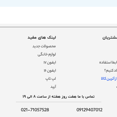
شتریان
لینک های مفید
محصولات جدید
لوازم خانگی
بط استفاده
ایفون ۱۷
د کنیم؟
ایفون ۱۶
 آترین کالا
لپ تاپ
آیپد
تماس با ما هفت روز هفته از ساعت 8 الی 19
021-71057528
09129407012