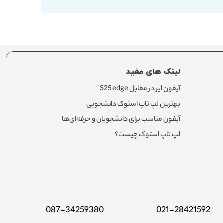
لینک های مفید
آیفون ایر در مقابل S25 edge
بهترین لپ تاپ استوک دانشجویی
آیفون مناسب برای دانشجویان و حرفه‌ای‌ها
لپ تاپ استوک چیست؟
087-34259380
021-28421592