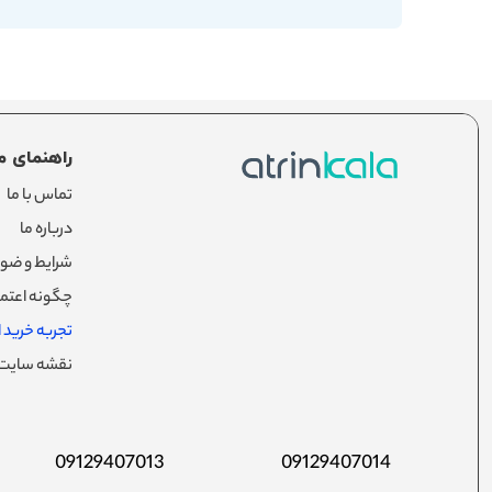
راهنمای م
تماس با ما
درباره ما
شرایط و ضوا
چگونه اعتما
تجربه خرید از
نقشه سایت
09129407013
09129407014