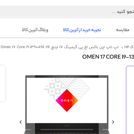
مقایسه
تجربه خرید از آترین کالا
وبلاگ آترین کالا
 HP
لپ تاپ اپن باکس اچ پی گیمینگ 17 اینچ Omen 17 Core i9-13900HX 2K
رفتن
به
انتهای
گالری
تصاویر