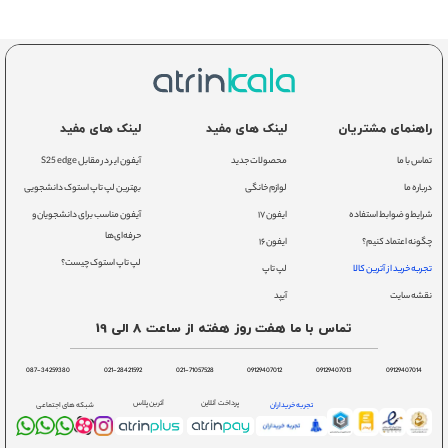
راهنمای مشتریان
لینک های مفید
لینک های مفید
تماس با ما
محصولات جدید
آیفون ایر در مقابل S25 edge
درباره ما
لوازم خانگی
بهترین لپ تاپ استوک دانشجویی
شرایط و ضوابط استفاده
ایفون ۱۷
آیفون مناسب برای دانشجویان و
حرفه‌ای‌ها
چگونه اعتماد کنیم؟
ایفون ۱۶
لپ تاپ استوک چیست؟
تجربه خرید از آترین کالا
لپ تاپ
نقشه سایت
آیپد
تماس با ما هفت روز هفته از ساعت 8 الی 19
087-34259380
021-28421592
021-71057528
09129407012
09129407013
09129407014
پرداخت آنلاین
آترین پلاس
تجربه خریداران
شبکه های اجتماعی