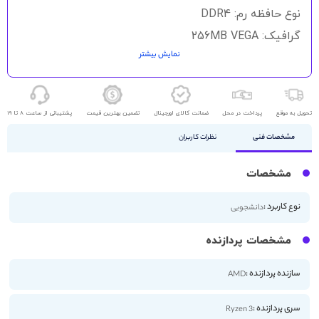
نوع حافظه رم: DDR4
گرافیک: 256MB VEGA
نمایش بیشتر
حافظه ذخیره سازی: 256GB SSD
اندازه صفحه نمایش: 15.6 اینچ
کیفیت صفحه نمایش: +HD
تحویل به موقع
پرداخت در محل
ضمانت کالای اورجینال
تضمین بهترین قیمت
پشتیبانی از ساعت 8 تا 19
مشخصات فنی
نظرات کاربران
مشخصات
نوع کاربرد :
دانشجویی
مشخصات پردازنده
سازنده پردازنده :
AMD
سری پردازنده :
Ryzen 3