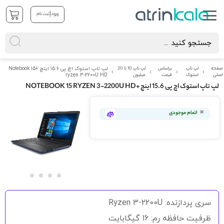
|
ورود
ثبت نام
صفحه
لپ تاپ
براساس
لپ تاپ 10 تا 20
لپ تاپ استوک اچ پی 15.6 اینچ +Notebook 15
اصلی
استوک
قیمت
میلیون
ryzen 3-2200U HD
لپ تاپ استوک اچ پی 15.6 اینچ +NOTEBOOK 15 RYZEN 3-2200U HD
رفتن
به
اتمام موجودی
انتهای
گالری
تصاویر
رفتن
به
سری پردازنده: Ryzen 3-2200U
ابتدای
گالری
ظرفیت حافظه رم: 16 گیگابایت
تصاویر