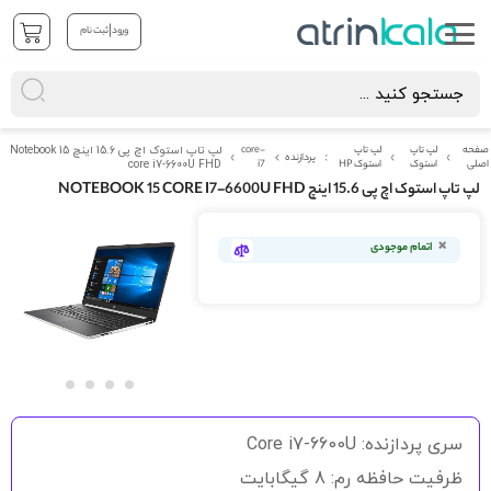
|
ورود
ثبت نام
صفحه
لپ تاپ
لپ تاپ
core-
لپ تاپ استوک اچ پی 15.6 اینچ Notebook 15
پردازنده
اصلی
استوک
استوک HP
i7
core i7-6600U FHD
لپ تاپ استوک اچ پی 15.6 اینچ NOTEBOOK 15 CORE I7-6600U FHD
رفتن
به
اتمام موجودی
انتهای
گالری
تصاویر
رفتن
به
سری پردازنده: Core i7-6600U
ابتدای
گالری
ظرفیت حافظه رم: 8 گیگابایت
تصاویر