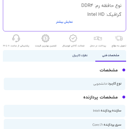
نوع حافظه رم: DDR4
گرافیک: Intel HD
نمایش بیشتر
حافظه ذخیره سازی: 256GB SSD
اندازه صفحه نمایش: 15.6 اینچ
کیفیت صفحه نمایش: FHD
تحویل به موقع
پرداخت در محل
ضمانت کالای اورجینال
تضمین بهترین قیمت
پشتیبانی از ساعت 8 تا 19
مشخصات فنی
نظرات کاربران
مشخصات
نوع کاربرد :
دانشجویی
مشخصات پردازنده
سازنده پردازنده :
Intel
سری پردازنده :
Core i7