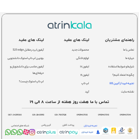
راهنمای مشتریان
لینک های مفید
لینک های مفید
تماس با ما
محصولات جدید
آیفون ایر در مقابل S25 edge
درباره ما
لوازم خانگی
بهترین لپ تاپ استوک دانشجویی
شرایط و ضوابط استفاده
ایفون ۱۷
آیفون مناسب برای دانشجویان و
حرفه‌ای‌ها
چگونه اعتماد کنیم؟
ایفون ۱۶
لپ تاپ استوک چیست؟
تجربه خرید از آترین کالا
لپ تاپ
نقشه سایت
آیپد
تماس با ما هفت روز هفته از ساعت 8 الی 19
087-34259380
021-28421592
021-71057528
09129407012
09129407013
09129407014
پرداخت آنلاین
آترین پلاس
تجربه خریداران
شبکه های اجتماعی