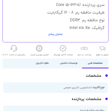
سری پردازنده: Core i5-1230U
ظرفیت حافظه رم: 8 - 16 گیگابایت
نوع حافظه رم: DDR4
گرافیک: Intel iris Xe
نمایش بیشتر
حافظه ذخیره سازی: 512GB - 1TB SSD
اندازه صفحه نمایش 13.3اینچ
کیفیت صفحه نمایش: FHD
تحویل به موقع
پرداخت در محل
ضمانت کالای اورجینال
تضمین بهترین قیمت
پشتیبانی از ساعت 8 تا 19
مشخصات فنی
توضیحات تکمیلی
نظرات کاربران
مشخصات
نوع کاربرد :
دانشجویی، کاربری عمومی
مشخصات پردازنده
سازنده پردازنده :
Intel