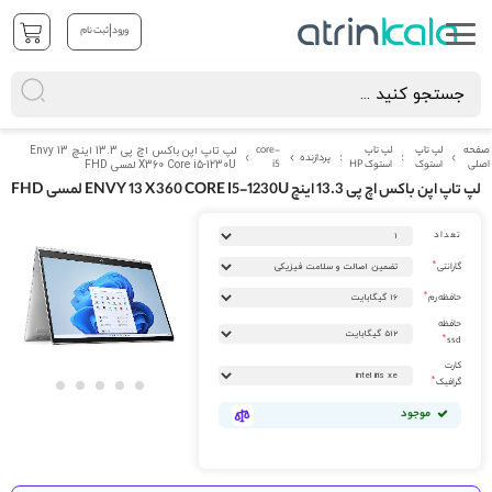
|
ورود
ثبت نام
صفحه
لپ تاپ
لپ تاپ
core-
لپ تاپ اپن باکس اچ پی 13.3 اینچ Envy 13
پردازنده
اصلی
استوک
استوک HP
i5
X360 Core i5-1230U لمسی FHD
لپ تاپ اپن باکس اچ پی 13.3 اینچ ENVY 13 X360 CORE I5-1230U لمسی FHD
رفتن
تعداد
به
انتهای
گارانتی
گالری
تصاویر
حافظه رم
حافظه
ssd
کارت
گرافیک
رفتن
موجود
به
ابتدای
گالری
تصاویر