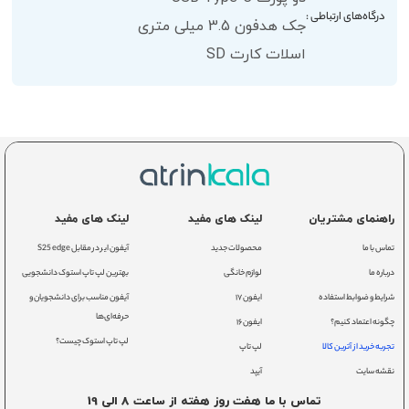
درگاه‌های ارتباطی :
جک هدفون 3.5 میلی متری
اسلات کارت SD
راهنمای مشتریان
لینک های مفید
لینک های مفید
تماس با ما
محصولات جدید
آیفون ایر در مقابل S25 edge
درباره ما
لوازم خانگی
بهترین لپ تاپ استوک دانشجویی
شرایط و ضوابط استفاده
ایفون ۱۷
آیفون مناسب برای دانشجویان و
حرفه‌ای‌ها
چگونه اعتماد کنیم؟
ایفون ۱۶
لپ تاپ استوک چیست؟
تجربه خرید از آترین کالا
لپ تاپ
نقشه سایت
آیپد
تماس با ما هفت روز هفته از ساعت 8 الی 19