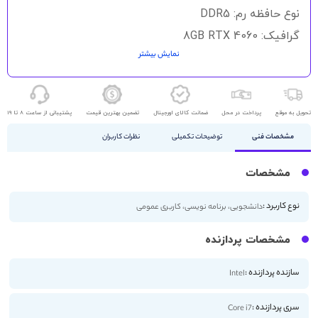
نوع حافظه رم: DDR5
گرافیک: 8GB RTX 4060
نمایش بیشتر
حافظه ذخیره سازی: 1TB SSD - 512GB SSD
اندازه صفحه نمایش: 16.1 اینچ
کیفیت صفحه نمایش: 2K
تحویل به موقع
پرداخت در محل
ضمانت کالای اورجینال
تضمین بهترین قیمت
پشتیبانی از ساعت 8 تا 19
مشخصات فنی
توضیحات تکمیلی
نظرات کاربران
مشخصات
نوع کاربرد :
دانشجویی، برنامه نویسی، کاربری عمومی
مشخصات پردازنده
سازنده پردازنده :
Intel
سری پردازنده :
Core i7