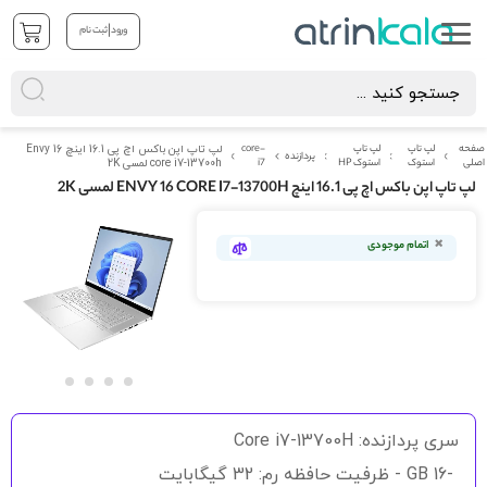
|
ورود
ثبت نام
صفحه
لپ تاپ
لپ تاپ
core-
لپ تاپ اپن باکس اچ پی 16.1 اینچ Envy 16
پردازنده
اصلی
استوک
استوک HP
i7
core i7-13700h لمسی 2K
لپ تاپ اپن باکس اچ پی 16.1 اینچ ENVY 16 CORE I7-13700H لمسی 2K
رفتن
به
اتمام موجودی
انتهای
گالری
تصاویر
رفتن
به
سری پردازنده: Core i7-13700H
ابتدای
گالری
-16 GB - ظرفیت حافظه رم: 32 گیگابایت
تصاویر