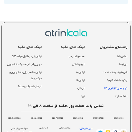
راهنمای مشتریان
لینک های مفید
لینک های مفید
تماس با ما
محصولات جدید
آیفون ایر در مقابل S25 edge
درباره ما
لوازم خانگی
بهترین لپ تاپ استوک دانشجویی
شرایط و ضوابط استفاده
ایفون ۱۷
آیفون مناسب برای دانشجویان و
حرفه‌ای‌ها
چگونه اعتماد کنیم؟
ایفون ۱۶
لپ تاپ استوک چیست؟
تجربه خرید از آترین کالا
لپ تاپ
نقشه سایت
آیپد
تماس با ما هفت روز هفته از ساعت 8 الی 19
087-34259380
021-28421592
021-71057528
09129407012
09129407013
09129407014
پرداخت آنلاین
آترین پلاس
تجربه خریداران
شبکه های اجتماعی