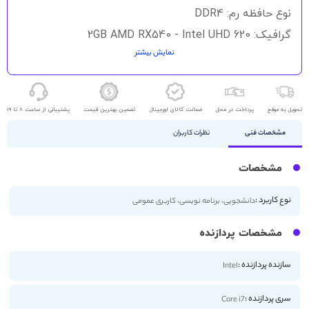
نوع حافظه رم: DDR4
گرافیک: 2GB AMD RX540 - Intel UHD 620
نمایش بیشتر
حافظه ذخیره سازی: 256GB - 512GB SSD
اندازه صفحه نمایش: 15.6 اینچ
کیفیت صفحه نمایش: FHD
تحویل به موقع
پرداخت در محل
ضمانت کالای اورجینال
تضمین بهترین قیمت
پشتیبانی از ساعت 8 تا 19
مشخصات فنی
نظرات کاربران
مشخصات
نوع کاربرد :
دانشجویی، برنامه نویسی، کاربری عمومی
مشخصات پردازنده
سازنده پردازنده :
Intel
سری پردازنده :
Core i7