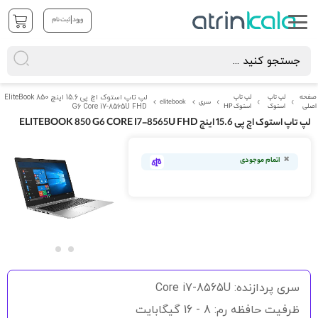
|
ورود
ثبت نام
صفحه
لپ تاپ
لپ تاپ
لپ تاپ استوک اچ پی 15.6 اینچ EliteBook 850
سری
elitebook
اصلی
استوک
استوک HP
G6 Core i7-8565U FHD
لپ تاپ استوک اچ پی 15.6 اینچ ELITEBOOK 850 G6 CORE I7-8565U FHD
رفتن
به
اتمام موجودی
انتهای
گالری
تصاویر
رفتن
به
سری پردازنده: Core i7-8565U
ابتدای
گالری
ظرفیت حافظه رم: 8 - 16 گیگابایت
تصاویر