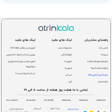
راهنمای مشتریان
لینک های مفید
لینک های مفید
تماس با ما
محصولات جدید
آیفون ایر در مقابل S25 edge
درباره ما
لوازم خانگی
بهترین لپ تاپ استوک دانشجویی
شرایط و ضوابط استفاده
ایفون ۱۷
آیفون مناسب برای دانشجویان و
حرفه‌ای‌ها
چگونه اعتماد کنیم؟
ایفون ۱۶
لپ تاپ استوک چیست؟
تجربه خرید از آترین کالا
لپ تاپ
نقشه سایت
آیپد
تماس با ما هفت روز هفته از ساعت 8 الی 19
087-34259380
021-28421592
021-71057528
09129407012
09129407013
09129407014
پرداخت آنلاین
آترین پلاس
تجربه خریداران
شبکه های اجتماعی