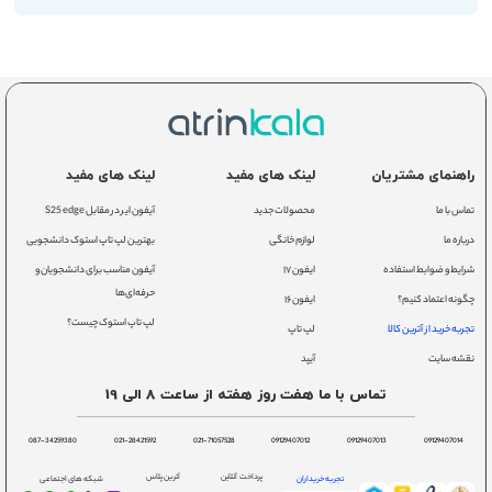
راهنمای مشتریان
لینک های مفید
لینک های مفید
تماس با ما
محصولات جدید
آیفون ایر در مقابل S25 edge
درباره ما
لوازم خانگی
بهترین لپ تاپ استوک دانشجویی
شرایط و ضوابط استفاده
ایفون ۱۷
آیفون مناسب برای دانشجویان و
حرفه‌ای‌ها
چگونه اعتماد کنیم؟
ایفون ۱۶
لپ تاپ استوک چیست؟
تجربه خرید از آترین کالا
لپ تاپ
نقشه سایت
آیپد
تماس با ما هفت روز هفته از ساعت 8 الی 19
087-34259380
021-28421592
021-71057528
09129407012
09129407013
09129407014
پرداخت آنلاین
آترین پلاس
تجربه خریداران
شبکه های اجتماعی