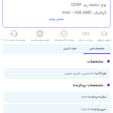
نوع حافظه رم: DDR4
گرافیک: Intel - 2GB AMD
نمایش بیشتر
حافظه ذخیره سازی: 256GB - 512GB SSD
اندازه صفحه نمایش: 15.6 اینچ
کیفیت صفحه نمایش: HD
تحویل به موقع
پرداخت در محل
ضمانت کالای اورجینال
تضمین بهترین قیمت
پشتیبانی از ساعت 8 تا 19
مشخصات فنی
نظرات کاربران
مشخصات
نوع کاربرد :
دانشجویی، کاربری عمومی
مشخصات پردازنده
سازنده پردازنده :
Intel
سری پردازنده :
Core i5