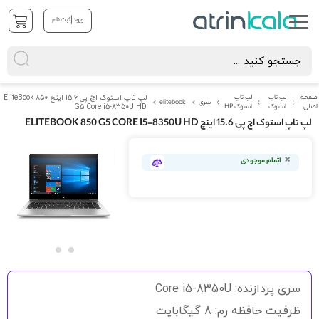
|
ورود
ثبت نام
صفحه
لپ تاپ
لپ تاپ
لپ تاپ استوک اچ پی 15.6 اینچ EliteBook 850
سری
elitebook
اصلی
استوک
استوک HP
G5 Core i5-8350U HD
لپ تاپ استوک اچ پی 15.6 اینچ ELITEBOOK 850 G5 CORE I5-8350U HD
رفتن
به
اتمام موجودی
انتهای
گالری
تصاویر
رفتن
به
سری پردازنده: Core i5-8350U
ابتدای
گالری
ظرفیت حافظه رم: 8 گیگابایت
تصاویر