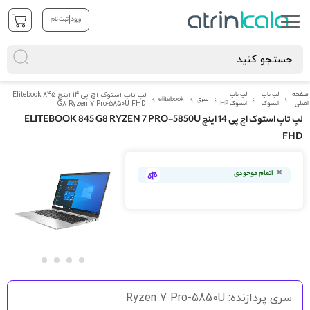
|
ورود
ثبت نام
صفحه
لپ تاپ
لپ تاپ
لپ تاپ استوک اچ پی 14 اینچ Elitebook 845
سری
elitebook
اصلی
استوک
استوک HP
G8 Ryzen 7 Pro-5850U FHD
لپ تاپ استوک اچ پی 14 اینچ ELITEBOOK 845 G8 RYZEN 7 PRO-5850U
FHD
رفتن
به
اتمام موجودی
انتهای
گالری
تصاویر
رفتن
به
سری پردازنده: Ryzen 7 Pro-5850U
ابتدای