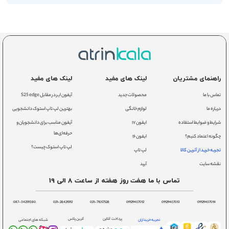
راهنمای مشتریان
لینک های مفید
لینک های مفید
تماس با ما
محصولات جدید
آیفون ایر در مقابل S25 edge
درباره ما
لوازم خانگی
بهترین لپ تاپ استوک دانشجویی
شرایط و ضوابط استفاده
ایفون ۱۷
آیفون مناسب برای دانشجویان و
حرفه‌ای‌ها
چگونه اعتماد کنیم؟
ایفون ۱۶
لپ تاپ استوک چیست؟
تجربه خرید از آترین کالا
لپ تاپ
نقشه سایت
آیپد
تماس با ما هفت روز هفته از ساعت 8 الی 19
087-34259380
021-28421592
021-71057528
09129407012
09129407013
09129407014
پرداخت آنلاین
آترین پلاس
تجربه خریداران
شبکه های اجتماعی