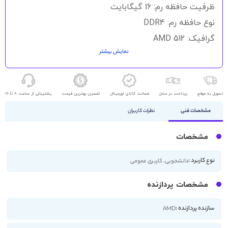
گالری
ظرفیت حافظه رم: 16 گیگابایت
تصاویر
نوع حافظه رم: DDR4
گرافیک: 512 AMD
نمایش بیشتر
حافظه ذخیره سازی: 256GB SSD
اندازه صفحه نمایش: 14 اینچ
کیفیت صفحه نمایش: FHD
تحویل به موقع
پرداخت در محل
ضمانت کالای اورجینال
تضمین بهترین قیمت
پشتیبانی از ساعت 8 تا 19
مشخصات فنی
نظرات کاربران
مشخصات
نوع کاربرد :
دانشجویی، کاربری عمومی
مشخصات پردازنده
سازنده پردازنده :
AMD