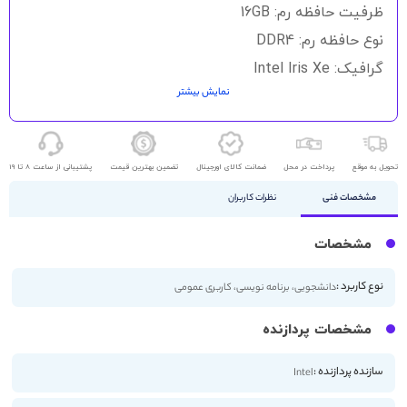
گالری
ظرفیت حافظه رم: 16GB
تصاویر
نوع حافظه رم: DDR4
گرافیک: Intel Iris Xe
نمایش بیشتر
حافظه ذخیره سازی: 512GB SSD
اندازه صفحه نمایش: 15.6 اینچ
کیفیت صفحه نمایش: FHD
تحویل به موقع
پرداخت در محل
ضمانت کالای اورجینال
تضمین بهترین قیمت
پشتیبانی از ساعت 8 تا 19
مشخصات فنی
نظرات کاربران
مشخصات
نوع کاربرد :
دانشجویی، برنامه نویسی، کاربری عمومی
مشخصات پردازنده
سازنده پردازنده :
Intel