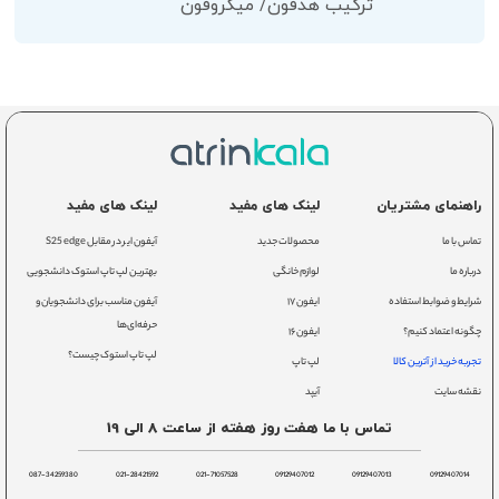
ترکیب هدفون/ میکروفون
راهنمای مشتریان
لینک های مفید
لینک های مفید
تماس با ما
محصولات جدید
آیفون ایر در مقابل S25 edge
درباره ما
لوازم خانگی
بهترین لپ تاپ استوک دانشجویی
شرایط و ضوابط استفاده
ایفون ۱۷
آیفون مناسب برای دانشجویان و
حرفه‌ای‌ها
چگونه اعتماد کنیم؟
ایفون ۱۶
لپ تاپ استوک چیست؟
تجربه خرید از آترین کالا
لپ تاپ
نقشه سایت
آیپد
تماس با ما هفت روز هفته از ساعت 8 الی 19
087-34259380
021-28421592
021-71057528
09129407012
09129407013
09129407014