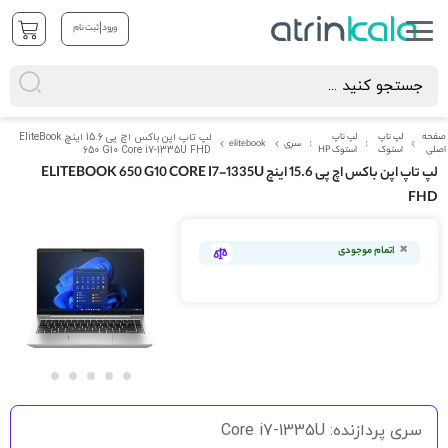
|
ورود
ثبت نام
صفحه
لپ تاپ
لپ تاپ
لپ تاپ اپن باکس اچ پی 15.6 اینچ EliteBook
سری
elitebook
اصلی
استوک
استوک HP
650 G10 Core i7-1335U FHD
لپ تاپ اپن باکس اچ پی 15.6 اینچ ELITEBOOK 650 G10 CORE I7-1335U
FHD
رفتن
به
اتمام موجودی
انتهای
گالری
تصاویر
رفتن
به
سری پردازنده: Core i7-1335U
ابتدای