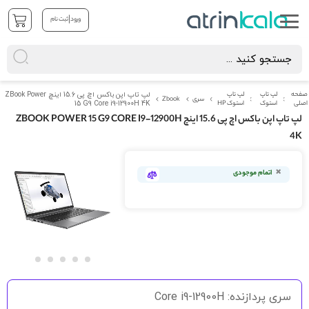
|
ورود
ثبت نام
صفحه
لپ تاپ
لپ تاپ
لپ تاپ اپن باکس اچ پی 15.6 اینچ ZBook Power
سری
Zbook
اصلی
استوک
استوک HP
15 G9 Core i9-12900H 4K
لپ تاپ اپن باکس اچ پی 15.6 اینچ ZBOOK POWER 15 G9 CORE I9-12900H
4K
رفتن
به
اتمام موجودی
انتهای
گالری
تصاویر
رفتن
به
سری پردازنده: Core i9-12900H
ابتدای