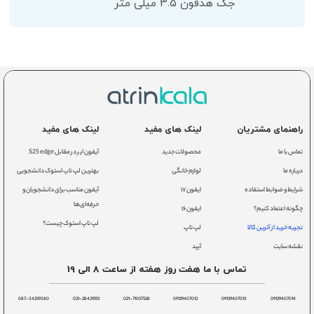
جک هدفون 3.5 میلی متر
راهنمای مشتریان
لینک های مفید
لینک های مفید
تماس با ما
محصولات جدید
آیفون ایر در مقابل S25 edge
درباره ما
لوازم خانگی
بهترین لپ تاپ استوک دانشجویی
شرایط و ضوابط استفاده
ایفون ۱۷
آیفون مناسب برای دانشجویان و
حرفه‌ای‌ها
چگونه اعتماد کنیم؟
ایفون ۱۶
لپ تاپ استوک چیست؟
تجربه خرید از آترین کالا
لپ تاپ
نقشه سایت
آیپد
تماس با ما هفت روز هفته از ساعت 8 الی 19
087-34259380
021-28421592
021-71057528
09129407012
09129407013
09129407014