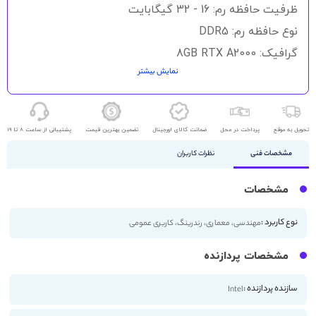
گالری
ظرفیت حافظه رم: 16 - 32 گیگابایت
تصاویر
نوع حافظه رم: DDR5
گرافیک: 8GB RTX A2000
نمایش بیشتر
حافظه ذخیره سازی: 512GB - 1TB SSD
اندازه صفحه نمایش: 15.6 اینچ
کیفیت صفحه نمایش: 4K
تحویل به موقع
پرداخت در محل
ضمانت کالای اورجینال
تضمین بهترین قیمت
پشتیبانی از ساعت 8 تا 19
مشخصات فنی
نظرات کاربران
مشخصات
نوع کاربرد :
مهندسی، معماری، رندرینگ، کاربری عمومی
مشخصات پردازنده
سازنده پردازنده :
Intel