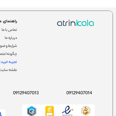
راهنمای م
تماس با ما
درباره ما
شرایط و ضوا
چگونه اعتما
تجربه خرید از
نقشه سایت
09129407013
09129407014