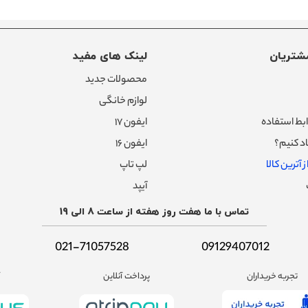
شتریان
لینک های مفید
محصولات جدید
لوازم خانگی
بط استفاده
ایفون ۱۷
د کنیم؟
ایفون ۱۶
 آترین کالا
لپ تاپ
آیپد
تماس با ما هفت روز هفته از ساعت 8 الی 19
021-71057528
09129407012
تجربه خریداران
پرداخت آنلاین
آ