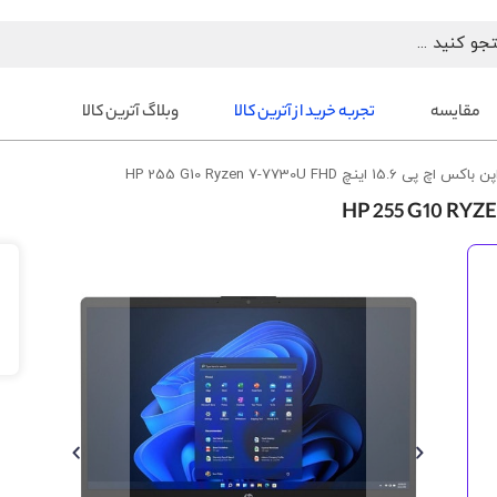
مقایسه
تجربه خرید از آترین کالا
وبلاگ آترین کالا
 15.6 اینچ HP 255 G10 Ryzen 7-7730U FHD
رفتن
به
انتهای
گالری
تصاویر