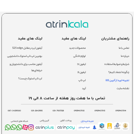
راهنمای مشتریان
لینک های مفید
لینک های مفید
تماس با ما
محصولات جدید
آیفون ایر در مقابل S25 edge
درباره ما
لوازم خانگی
بهترین لپ تاپ استوک دانشجویی
شرایط و ضوابط استفاده
ایفون ۱۷
آیفون مناسب برای دانشجویان و
حرفه‌ای‌ها
چگونه اعتماد کنیم؟
ایفون ۱۶
لپ تاپ استوک چیست؟
تجربه خرید از آترین کالا
لپ تاپ
نقشه سایت
آیپد
تماس با ما هفت روز هفته از ساعت 8 الی 19
087-34259380
021-28421592
021-71057528
09129407012
09129407013
09129407014
پرداخت آنلاین
آترین پلاس
تجربه خریداران
شبکه های اجتماعی