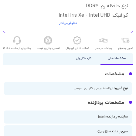
نوع حافظه رم: DDR4
گرافیک: Intel Iris Xe - Intel UHD
نمایش بیشتر
حافظه ذخیره سازی: 256GB SSD - 512GB SSD
اندازه صفحه نمایش: 17 اینچ
کیفیت صفحه نمایش: FHD
تحویل به موقع
پرداخت در محل
ضمانت کالای اورجینال
تضمین بهترین قیمت
پشتیبانی از ساعت 8 تا 19
مشخصات فنی
نظرات کاربران
مشخصات
نوع کاربرد :
برنامه نویسی، کاربری عمومی
مشخصات پردازنده
سازنده پردازنده :
Intel
سری پردازنده :
Core i5