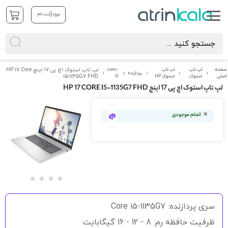
|
ورود
ثبت نام
صفحه
لپ تاپ
لپ تاپ
core-
لپ تاپ استوک اچ پی 17 اینچ HP 17 Core
پردازنده
اصلی
استوک
استوک HP
i5
i5-1135G7 FHD
لپ تاپ استوک اچ پی 17 اینچ HP 17 CORE I5-1135G7 FHD
رفتن
به
اتمام موجودی
انتهای
گالری
تصاویر
رفتن
به
سری پردازنده: Core i5-1135G7
ابتدای
گالری
ظرفیت حافظه رم: 8 - 12 - 16 گیگابایت
تصاویر