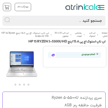
|
ورود
ثبت نام
صفحه
لپ تاپ
براساس
لپ تاپ 20 تا 30
لپ تاپ استوک اچ پی 15.6 اینچ HP 15 Ryzen
اصلی
استوک
قیمت
میلیون
5-5500U HD
لپ تاپ استوک اچ پی 15.6 اینچ HP 15 RYZEN 5-5500U HD
رفتن
به
اتمام موجودی
انتهای
گالری
تصاویر
رفتن
به
سری پردازنده: Ryzen 5-5500U
ابتدای
گالری
ظرفیت حافظه رم: 8GB
تصاویر