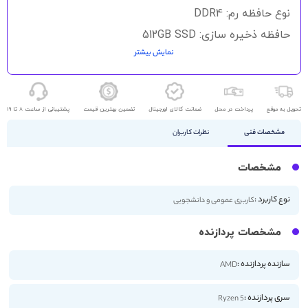
نوع حافظه رم: DDR4
حافظه ذخیره سازی: 512GB SSD
نمایش بیشتر
نوع گرافیک: AMD Radeon
اندازه صفحه نمایش: 15.6 اینچ
کیفیت صفحه نمایش: HD
تحویل به موقع
پرداخت در محل
ضمانت کالای اورجینال
تضمین بهترین قیمت
پشتیبانی از ساعت 8 تا 19
مشخصات فنی
نظرات کاربران
مشخصات
نوع کاربرد :
کاربری عمومی و دانشجویی
مشخصات پردازنده
سازنده پردازنده :
AMD
سری پردازنده :
Ryzen 5