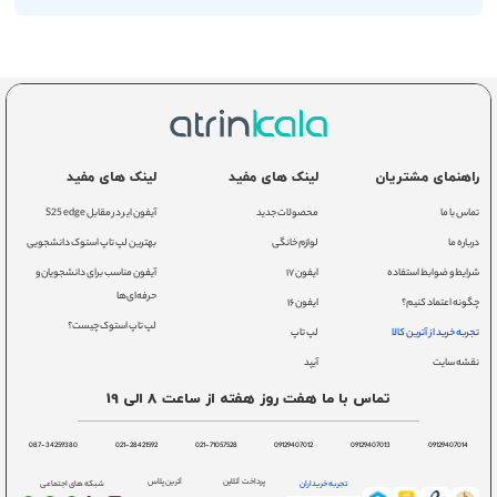
راهنمای مشتریان
لینک های مفید
لینک های مفید
تماس با ما
محصولات جدید
آیفون ایر در مقابل S25 edge
درباره ما
لوازم خانگی
بهترین لپ تاپ استوک دانشجویی
شرایط و ضوابط استفاده
ایفون ۱۷
آیفون مناسب برای دانشجویان و
حرفه‌ای‌ها
چگونه اعتماد کنیم؟
ایفون ۱۶
لپ تاپ استوک چیست؟
تجربه خرید از آترین کالا
لپ تاپ
نقشه سایت
آیپد
تماس با ما هفت روز هفته از ساعت 8 الی 19
087-34259380
021-28421592
021-71057528
09129407012
09129407013
09129407014
پرداخت آنلاین
آترین پلاس
تجربه خریداران
شبکه های اجتماعی