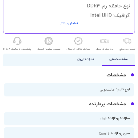
نوع حافظه رم: DDR4
گرافیک: Intel UHD
نمایش بیشتر
حافظه ذخیره سازی: 256GB SSD
اندازه صفحه نمایش: 15.6 اینچ
کیفیت صفحه نمایش: HD
تحویل به موقع
پرداخت در محل
ضمانت کالای اورجینال
تضمین بهترین قیمت
پشتیبانی از ساعت 8 تا 19
مشخصات فنی
نظرات کاربران
مشخصات
نوع کاربرد :
دانشجویی
مشخصات پردازنده
سازنده پردازنده :
Intel
سری پردازنده :
Core i3