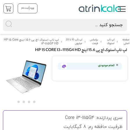
|
ورود
ثبت نام
صفحه
لپ تاپ
براساس
لپ تاپ 10 تا 20
لپ تاپ استوک اچ پی 15.6 اینچ HP 15 Core
اصلی
استوک
قیمت
میلیون
i3-1115G4 HD
لپ تاپ استوک اچ پی 15.6 اینچ HP 15 CORE I3-1115G4 HD
رفتن
به
اتمام موجودی
انتهای
گالری
تصاویر
رفتن
به
سری پردازنده: Core i3-1115G4
ابتدای
گالری
ظرفیت حافظه رم: 8 گیگابایت
تصاویر