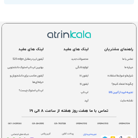
راهنمای مشتریان
لینک های مفید
لینک های مفید
تماس با ما
محصولات جدید
آیفون ایر در مقابل S25 edge
درباره ما
لوازم خانگی
بهترین لپ تاپ استوک دانشجویی
شرایط و ضوابط استفاده
ایفون ۱۷
آیفون مناسب برای دانشجویان و
حرفه‌ای‌ها
چگونه اعتماد کنیم؟
ایفون ۱۶
لپ تاپ استوک چیست؟
تجربه خرید از آترین کالا
لپ تاپ
نقشه سایت
آیپد
تماس با ما هفت روز هفته از ساعت 8 الی 19
087-34259380
021-28421592
021-71057528
09129407012
09129407013
09129407014
پرداخت آنلاین
آترین پلاس
تجربه خریداران
شبکه های اجتماعی