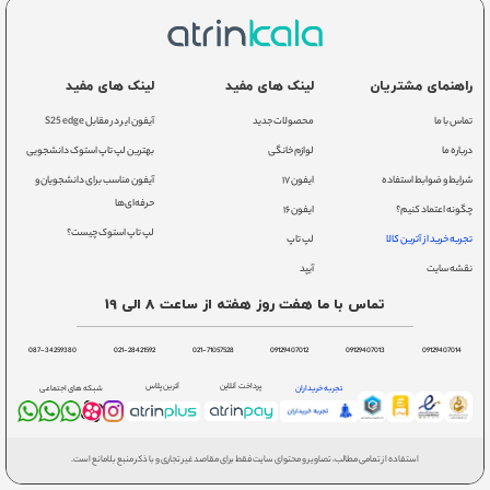
راهنمای مشتریان
لینک های مفید
لینک های مفید
تماس با ما
محصولات جدید
آیفون ایر در مقابل S25 edge
درباره ما
لوازم خانگی
بهترین لپ تاپ استوک دانشجویی
شرایط و ضوابط استفاده
ایفون ۱۷
آیفون مناسب برای دانشجویان و
حرفه‌ای‌ها
چگونه اعتماد کنیم؟
ایفون ۱۶
لپ تاپ استوک چیست؟
تجربه خرید از آترین کالا
لپ تاپ
نقشه سایت
آیپد
تماس با ما هفت روز هفته از ساعت 8 الی 19
087-34259380
021-28421592
021-71057528
09129407012
09129407013
09129407014
پرداخت آنلاین
آترین پلاس
تجربه خریداران
شبکه های اجتماعی
استفاده از تمامی مطالب، تصاویر و محتوای سایت فقط برای مقاصد غیر تجاری و با ذکر منبع بلامانع است.