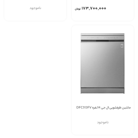
173٬700٬000
ناموجود
تومان
ماشین ظرفشویی ال جی 14نفره DFC513FV
ناموجود