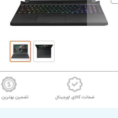
رفتن
به
ابتدای
گالری
تصاویر
ضمانت کالای اورجینال
تضمین بهترین 