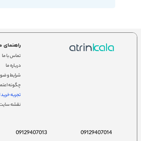
راهنمای م
تماس با ما
درباره ما
شرایط و ضوا
چگونه اعتما
تجربه خرید از
نقشه سایت
09129407013
09129407014