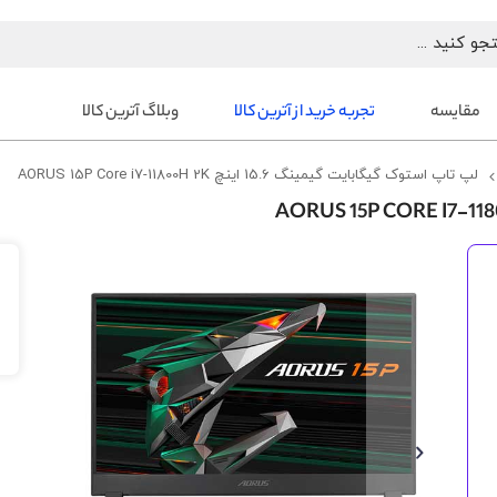
مقایسه
تجربه خرید از آترین کالا
وبلاگ آترین کالا
لپ تاپ استوک گیگابایت گیمینگ 15.6 اینچ AORUS 15P Core i7-11800H 2K
رفتن
به
انتهای
گالری
تصاویر