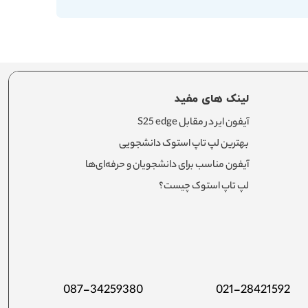
لینک های مفید
آیفون ایر در مقابل S25 edge
بهترین لپ تاپ استوک دانشجویی
آیفون مناسب برای دانشجویان و حرفه‌ای‌ها
لپ تاپ استوک چیست؟
087-34259380
021-28421592