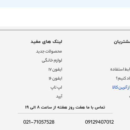
شتریان
لینک های مفید
محصولات جدید
لوازم خانگی
بط استفاده
ایفون ۱۷
د کنیم؟
ایفون ۱۶
 آترین کالا
لپ تاپ
آیپد
تماس با ما هفت روز هفته از ساعت 8 الی 19
021-71057528
09129407012