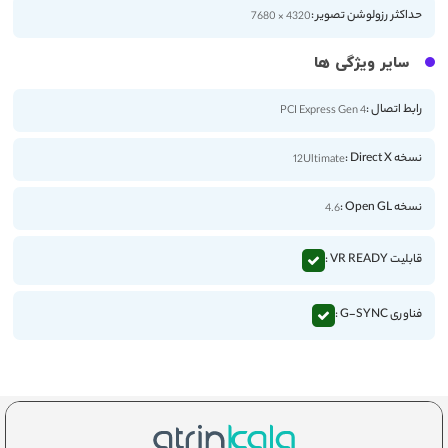
حداکثر رزولوشن تصویر :
4320 × 7680
سایر ویژگی ها
رابط اتصال :
PCI Express Gen 4
نسخه Direct X :
12Ultimate
نسخه Open GL :
4.6
قابلیت VR READY :
فناوری G-SYNC :