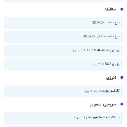
حافظه
نوع حافظه :
GDDR6X
نوع حافظه داخلی :
GDDR6X
پهنای باند حافظه :
716.8 گیگابایت در ثانیه
پهنای BUS :
256 بیت
انرژی
کانکتور برق :
یک عدد 16 پین
خروجی تصویر
حداکثر تعداد مانیتور قابل اتصال :
4