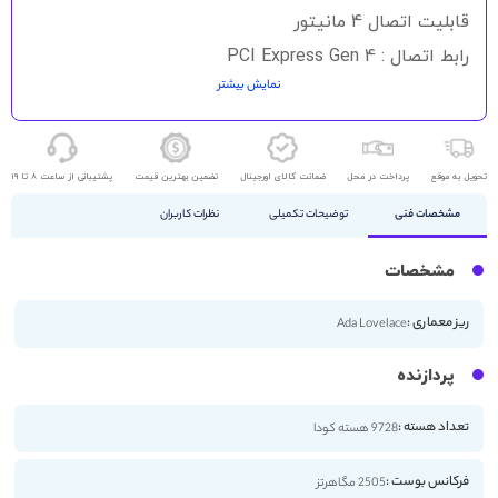
قابلیت اتصال 4 مانیتور
رابط اتصال : PCI Express Gen 4
نمایش بیشتر
DisplayPort - HDMI
تحویل به موقع
پرداخت در محل
ضمانت کالای اورجینال
تضمین بهترین قیمت
پشتیبانی از ساعت 8 تا 19
مشخصات فنی
توضیحات تکمیلی
نظرات کاربران
مشخصات
ریز معماری :
Ada Lovelace
پردازنده
تعداد هسته :
9728 هسته کودا
فرکانس بوست :
2505 مگاهرتز