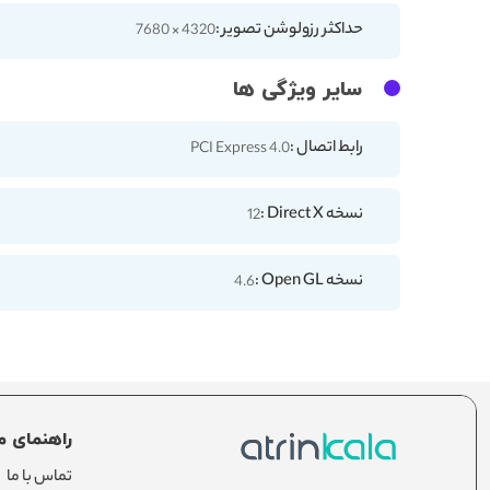
حداکثر رزولوشن تصویر :
4320 × 7680
سایر ویژگی ها
رابط اتصال :
PCI Express 4.0
نسخه Direct X :
12
نسخه Open GL :
4.6
راهنمای م
تماس با ما