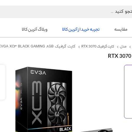
مقایسه
تجربه خرید از آترین کالا
وبلاگ آترین کالا
مدل
کارت گرافیک RTX 3070
کارت گرافیک RTX 3070 EVGA XC3 BLACK GAMING 8GB
رفتن
به
انتهای
گالری
تصاویر