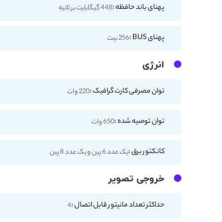
پهنای باند حافظه :
448 گیگابایت بر ثانیه
پهنای BUS :
256 بیت
انرژی
توان مصرفی کارت گرافیک :
220 وات
توان توصیه شده :
650 وات
کانکتور برق :
یک عدد 6 پین و یک عدد 8 پین
خروجی تصویر
حداکثر تعداد مانیتور قابل اتصال :
4