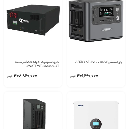
پاور استیشن AFERIY AF-P210 2400W
باتری لیتیومی 51.2 ولت 200 آمپر ساعت
3WATT WT-5122000-LT
‎۳۰۸,۸۲۰,۰۰۰
‎۳۰۱,۲۶۰,۰۰۰
تومان
تومان