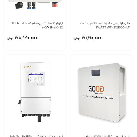
باتری لیتیومی 51.2 ولت - 100 آمپر ساعت
اینورتر تک فاز متصل به شبکه INHENERGY
6KW SI-6K-S2
3WATT WT-5121000-LT
‎۱۷۸,۹۴۰,۰۰۰
‎۱۷۱,۶۱۰,۰۰۰
تومان
تومان