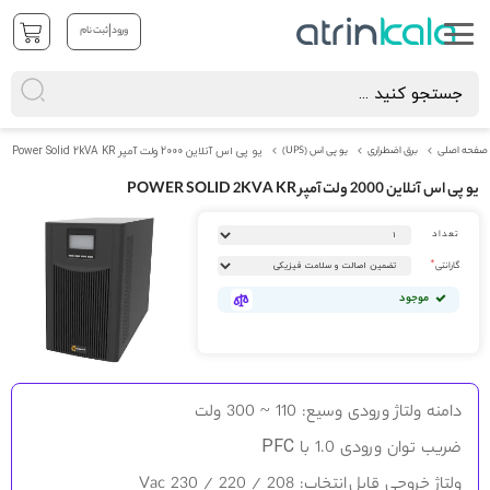
|
ورود
ثبت نام
صفحه اصلی
برق اضطراری
یو پی اس (UPS)
یو پی اس آنلاین 2000 ولت آمپر Power Solid 2kVA KR
یو پی اس آنلاین 2000 ولت آمپر POWER SOLID 2KVA KR
رفتن
تعداد
به
انتهای
گارانتی
گالری
تصاویر
موجود
رفتن
به
دامنه
ولتاژ
ورودی
وسیع
:
110
~
300
ولت
ابتدای
گالری
PFC
ضریب
توان
ورودی
1.0
با
تصاویر
ولتاژ
خروجی
قابل انتخاب
:
208
/
220
/
230
Vac