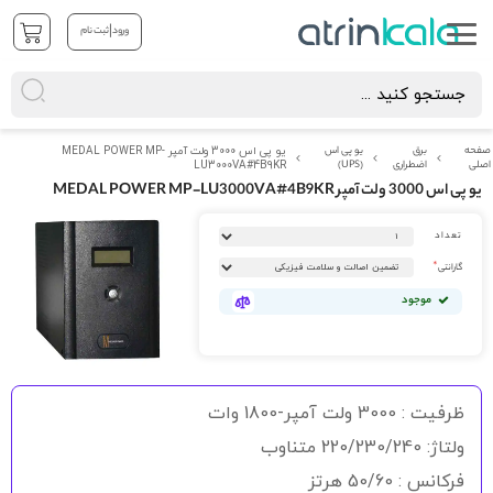
|
ورود
ثبت نام
صفحه
برق
یو پی اس
یو پی اس 3000 ولت آمپر MEDAL POWER MP-
اصلی
اضطراری
(UPS)
LU3000VA#4B9KR
یو پی اس 3000 ولت آمپر MEDAL POWER MP-LU3000VA#4B9KR
رفتن
تعداد
به
انتهای
گارانتی
گالری
تصاویر
موجود
رفتن
به
ظرفیت : 3000 ولت آمپر-1800 وات
ابتدای
گالری
ولتاژ: 220/230/240 متناوب
تصاویر
فرکانس : 50/60 هرتز