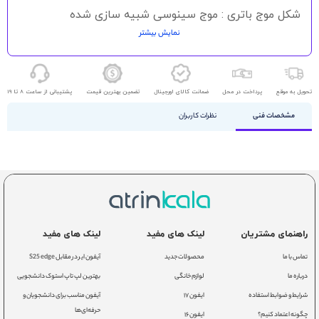
شکل موج باتری : موج سینوسی شبیه سازی شده
نمایش بیشتر
زمان شارژ باتری : 6 تا 8 ساعت بازیابی تا 90%
حالت باتری : هر10 ثانیه بوق می زند
باتری ضعیف : هر ثانیه بوق می زند
تحویل به موقع
پرداخت در محل
ضمانت کالای اورجینال
تضمین بهترین قیمت
پشتیبانی از ساعت 8 تا 19
اضافه بار : صدای بوق هشدار هر 0.5 ثانیه
مشخصات فنی
نظرات کاربران
خطا : بوق هشدار به طور مداوم
حفاظت جامع : محافظت در برابراتصال کوتاه، اضافه بار،
شارژو دشارژبیش از حد
سرو صدا : کمتر از 55 دسی بل
پورت ارتباطی : USB ( پشتیبانی از ویندوز XP، Vista، 2008،
2003T، ویندوز 7، لینوکس، یونیکس و مک)
راهنمای مشتریان
لینک های مفید
لینک های مفید
تماس با ما
محصولات جدید
آیفون ایر در مقابل S25 edge
درباره ما
لوازم خانگی
بهترین لپ تاپ استوک دانشجویی
شرایط و ضوابط استفاده
ایفون ۱۷
آیفون مناسب برای دانشجویان و
حرفه‌ای‌ها
چگونه اعتماد کنیم؟
ایفون ۱۶