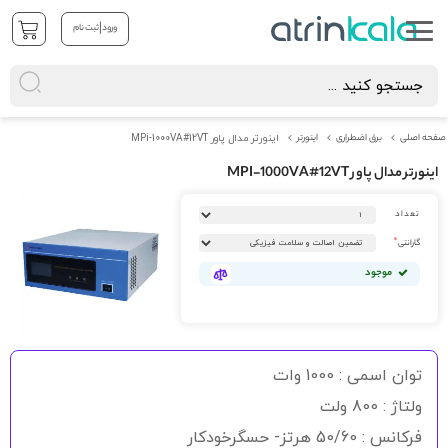
|
ورود
ثبت نام
صفحه اصلی
برق اضطراری
اینورتر
اینورتر مدال پاور MPi-1000VA#12VT
اینورتر مدال پاور MPI-1000VA#12VT
رفتن
تعداد
به
انتهای
گارانتی
گالری
تصاویر
موجود
رفتن
به
توان اسمی : 1000 وات
ابتدای
گالری
ولتاژ : 800 ولت
تصاویر
فرکانس : 50/60 هرتز- حسگرخودکار