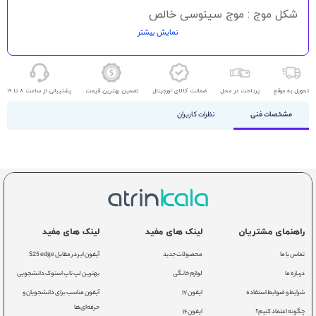
شکل موج : موج سینوسی خالص
نمایش بیشتر
ولتاژ باتری : 12 ولت
جریان شارژ : 20 آمپر
آلارم باتری کم : هر ثانیه 1 یکبار
تحویل به موقع
پرداخت در محل
ضمانت کالای اورجینال
تضمین بهترین قیمت
پشتیبانی از ساعت 8 تا 19
آلارم اضافه بار : بوق ممتد
مشخصات فنی
نظرات کاربران
خطا : بوق ممتد
حفاظت کلی : حفاظت از اضافه بار، تخلیه عمیق و شارژ
بیش از حد
راهنمای مشتریان
لینک های مفید
لینک های مفید
تماس با ما
محصولات جدید
آیفون ایر در مقابل S25 edge
درباره ما
لوازم خانگی
بهترین لپ تاپ استوک دانشجویی
شرایط و ضوابط استفاده
ایفون ۱۷
آیفون مناسب برای دانشجویان و
حرفه‌ای‌ها
چگونه اعتماد کنیم؟
ایفون ۱۶