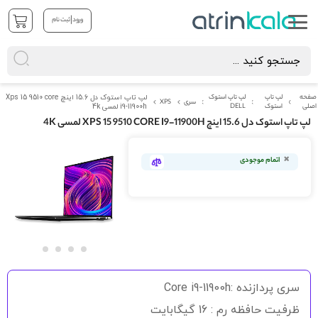
|
ورود
ثبت نام
صفحه
لپ تاپ
لپ تاپ استوک
لپ تاپ استوک دل 15.6 اینچ Xps 15 9510 core
سری
XPS
اصلی
استوک
DELL
i9-11900h لمسی 4k
لپ تاپ استوک دل 15.6 اینچ XPS 15 9510 CORE I9-11900H لمسی 4K
رفتن
به
اتمام موجودی
انتهای
گالری
تصاویر
رفتن
به
سری پردازنده :Core i9-11900h
ابتدای
گالری
ظرفیت حافظه رم : 16 گیگابایت
تصاویر