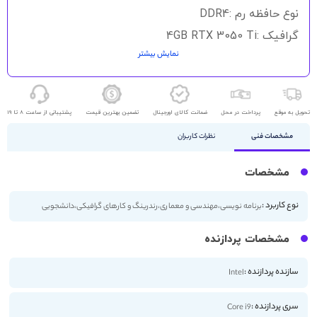
نوع حافظه رم :DDR4
گرافیک :4GB RTX 3050 Ti
نمایش بیشتر
حافظه ذخیره سازی : 512GB SSD
اندازه صفحه نمایش : 15.6 اینچ
کیفیت صفحه نمایش : 4K
تحویل به موقع
پرداخت در محل
ضمانت کالای اورجینال
تضمین بهترین قیمت
پشتیبانی از ساعت 8 تا 19
مشخصات فنی
نظرات کاربران
مشخصات
نوع کاربرد :
برنامه نویسی،مهندسی و معماری،رندرینگ و کارهای گرافیکی،دانشجویی
مشخصات پردازنده
سازنده پردازنده :
Intel
سری پردازنده :
Core i9