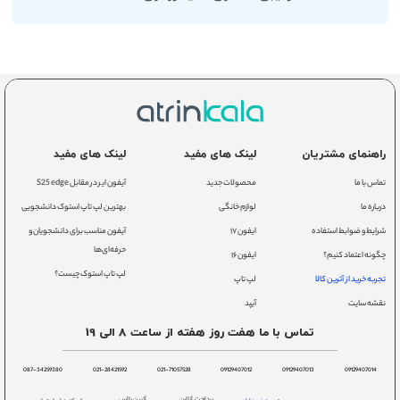
راهنمای مشتریان
لینک های مفید
لینک های مفید
تماس با ما
محصولات جدید
آیفون ایر در مقابل S25 edge
درباره ما
لوازم خانگی
بهترین لپ تاپ استوک دانشجویی
شرایط و ضوابط استفاده
ایفون ۱۷
آیفون مناسب برای دانشجویان و
حرفه‌ای‌ها
چگونه اعتماد کنیم؟
ایفون ۱۶
لپ تاپ استوک چیست؟
تجربه خرید از آترین کالا
لپ تاپ
نقشه سایت
آیپد
تماس با ما هفت روز هفته از ساعت 8 الی 19
087-34259380
021-28421592
021-71057528
09129407012
09129407013
09129407014