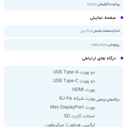
پردازنده گرافیکی :
T2000
صفحه نمایش
اندازه صفحه نمایش :
15.6 اینچ
رزولوشن :
1920×1080
درگاه های ارتباطی
دو پورت USB Type-A
دو پورت USB Type-C
پورت HDMI
پورت شبکه RJ-45
درگاه‌های ارتباطی :
پورت Mini DisplayPort
اسلات کارت SD
ترکیبی هدفون/ میکروفون