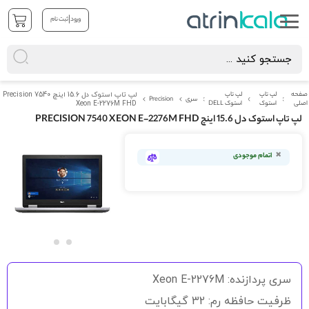
|
ورود
ثبت نام
صفحه
لپ تاپ
لپ تاپ
لپ تاپ استوک دل 15.6 اینچ Precision 7540
سری
Precision
اصلی
استوک
استوک DELL
Xeon E-2276M FHD
لپ تاپ استوک دل 15.6 اینچ PRECISION 7540 XEON E-2276M FHD
رفتن
به
اتمام موجودی
انتهای
گالری
تصاویر
رفتن
به
سری پردازنده: Xeon E-2276M
ابتدای
گالری
ظرفیت حافظه رم: 32 گیگابایت
تصاویر