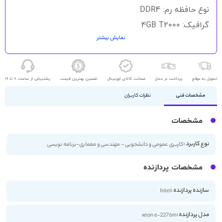
نوع حافظه رم: DDR4
گرافیک: 4GB T2000
نمایش بیشتر
حافظه ذخیره سازی: 512GB SSD
اندازه صفحه نمایش: 15.6 اینچ
کیفیت صفحه نمایش: FHD
تحویل به موقع
پرداخت در محل
ضمانت کالای اورجینال
تضمین بهترین قیمت
پشتیبانی از ساعت 8 تا 19
مشخصات فنی
نظرات کاربران
مشخصات
نوع کاربرد :
کاربری عمومی و دانشجویی - مهندسی و معماری-برنامه نویسی
مشخصات پردازنده
سازنده پردازنده :
Intel
مدل پردازنده :
xeon e-2276m