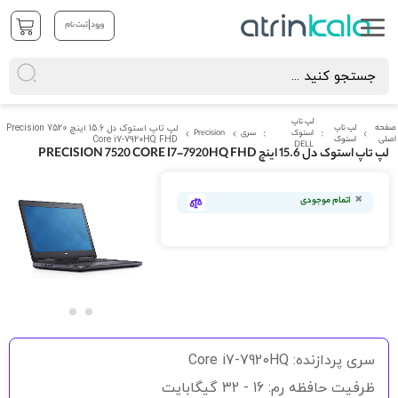
|
ورود
ثبت نام
لپ تاپ
صفحه
لپ تاپ
لپ تاپ استوک دل 15.6 اینچ Precision 7520
استوک
سری
Precision
اصلی
استوک
Core i7-7920HQ FHD
DELL
لپ تاپ استوک دل 15.6 اینچ PRECISION 7520 CORE I7-7920HQ FHD
رفتن
به
اتمام موجودی
انتهای
گالری
تصاویر
رفتن
به
سری پردازنده: Core i7-7920HQ
ابتدای
گالری
ظرفیت حافظه رم: 16 - 32 گیگابایت
تصاویر