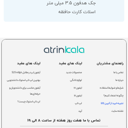
جک هدفون 3.5 میلی متر
اسلات کارت حافظه
راهنمای مشتریان
لینک های مفید
لینک های مفید
تماس با ما
محصولات جدید
آیفون ایر در مقابل S25 edge
درباره ما
لوازم خانگی
بهترین لپ تاپ استوک دانشجویی
شرایط و ضوابط استفاده
ایفون ۱۷
آیفون مناسب برای دانشجویان و
حرفه‌ای‌ها
چگونه اعتماد کنیم؟
ایفون ۱۶
لپ تاپ استوک چیست؟
تجربه خرید از آترین کالا
لپ تاپ
نقشه سایت
آیپد
تماس با ما هفت روز هفته از ساعت 8 الی 19