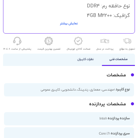
نوع حافظه رم: DDR4
گرافیک: 4GB M2200
نمایش بیشتر
حافظه ذخیره سازی: SSD 512GB
اندازه صفحه نمایش: 15.6 اینچ
کیفیت صفحه نمایش: FHD
تحویل به موقع
پرداخت در محل
ضمانت کالای اورجینال
تضمین بهترین قیمت
پشتیبانی از ساعت 8 تا 19
مشخصات فنی
نظرات کاربران
مشخصات
نوع کاربرد :
مهندسی، معماری، رندرینگ، دانشجویی، کاربری عمومی
مشخصات پردازنده
سازنده پردازنده :
Intel
سری پردازنده :
Core i7