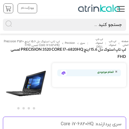
|
ورود
ثبت نام
لپ تاپ
صفحه
لپ تاپ
لپ تاپ استوک دل 15.6 اینچ Precision 3520
استوک
سری
Precision
اصلی
استوک
Core i7-6820HQ لمسی FHD
DELL
لپ تاپ استوک دل 15.6 اینچ PRECISION 3520 CORE I7-6820HQ لمسی
FHD
رفتن
به
اتمام موجودی
انتهای
گالری
تصاویر
رفتن
به
سری پردازنده: Core i7-6820HQ
ابتدای