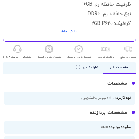
گالری
ظرفیت حافظه رم: 16GB
تصاویر
نوع حافظه رم: DDR4
گرافیک: 2GB P620
نمایش بیشتر
حافظه ذخیره سازی: 256GB SSD
اندازه صفحه نمایش: 15.6 اینچ
کیفیت صفحه نمایش: FHD
تحویل به موقع
پرداخت در محل
ضمانت کالای اورجینال
تضمین بهترین قیمت
پشتیبانی از ساعت 8 تا 19
1
مشخصات فنی
نظرات کاربران
مشخصات
نوع کاربرد :
برنامه نویسی،دانشجویی
مشخصات پردازنده
سازنده پردازنده :
Intel