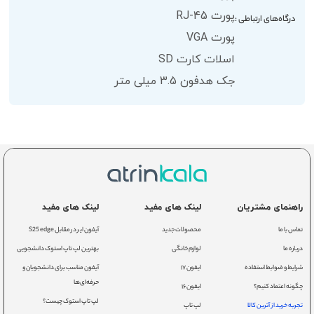
پورت RJ-45
درگاه‌های ارتباطی :
پورت VGA
اسلات کارت SD
جک هدفون 3.5 میلی متر
راهنمای مشتریان
لینک های مفید
لینک های مفید
تماس با ما
محصولات جدید
آیفون ایر در مقابل S25 edge
درباره ما
لوازم خانگی
بهترین لپ تاپ استوک دانشجویی
شرایط و ضوابط استفاده
ایفون ۱۷
آیفون مناسب برای دانشجویان و
حرفه‌ای‌ها
چگونه اعتماد کنیم؟
ایفون ۱۶
لپ تاپ استوک چیست؟
تجربه خرید از آترین کالا
لپ تاپ