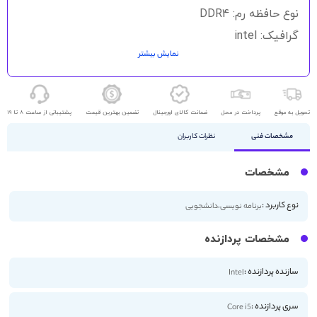
نوع حافظه رم: DDR4
گرافیک: intel
نمایش بیشتر
حافظه ذخیره سازی: 512GB SSD
اندازه صفحه نمایش: 15.6 اینچ
کیفیت صفحه نمایش: HD
تحویل به موقع
پرداخت در محل
ضمانت کالای اورجینال
تضمین بهترین قیمت
پشتیبانی از ساعت 8 تا 19
مشخصات فنی
نظرات کاربران
مشخصات
نوع کاربرد :
برنامه نویسی،دانشجویی
مشخصات پردازنده
سازنده پردازنده :
Intel
سری پردازنده :
Core i5