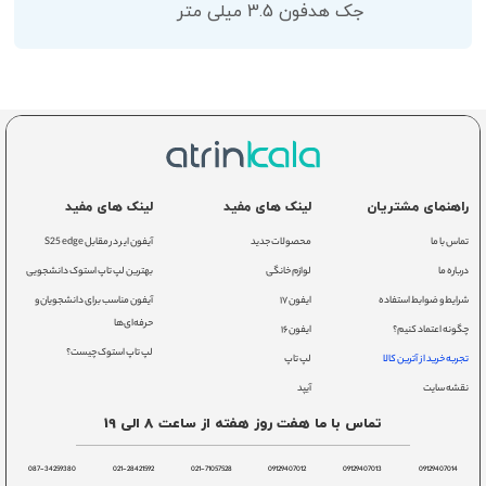
جک هدفون 3.5 میلی متر
راهنمای مشتریان
لینک های مفید
لینک های مفید
تماس با ما
محصولات جدید
آیفون ایر در مقابل S25 edge
درباره ما
لوازم خانگی
بهترین لپ تاپ استوک دانشجویی
شرایط و ضوابط استفاده
ایفون ۱۷
آیفون مناسب برای دانشجویان و
حرفه‌ای‌ها
چگونه اعتماد کنیم؟
ایفون ۱۶
لپ تاپ استوک چیست؟
تجربه خرید از آترین کالا
لپ تاپ
نقشه سایت
آیپد
تماس با ما هفت روز هفته از ساعت 8 الی 19
087-34259380
021-28421592
021-71057528
09129407012
09129407013
09129407014