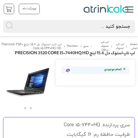
|
ورود
ثبت نام
لپ تاپ
صفحه
لپ تاپ
لپ تاپ استوک دل 15.6 اینچ Precision 3520
استوک
سری
Precision
اصلی
استوک
Core i5-7440HQ HD
DELL
لپ تاپ استوک دل 15.6 اینچ PRECISION 3520 CORE I5-7440HQ HD
رفتن
به
اتمام موجودی
انتهای
گالری
تصاویر
رفتن
به
سری پردازنده: Core i5-7440HQ
ابتدای
گالری
ظرفیت حافظه رم: 16 گیگابایت
تصاویر