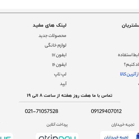
شتریان
لینک های مفید
محصولات جدید
لوازم خانگی
بط استفاده
ایفون ۱۷
د کنیم؟
ایفون ۱۶
 آترین کالا
لپ تاپ
آیپد
تماس با ما هفت روز هفته از ساعت 8 الی 19
021-71057528
09129407012
تجربه خریداران
پرداخت آنلاین
آ