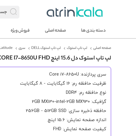
دسته بندی ها
صفحه اصلی
فروش ویژه
صفحه اصلی
لپ تاپ استوک
لپ تاپ استوک DELL
سری
Latitude
لپ تاپ استوک دل 15.6 اینچ LATITUDE 5590 CORE I7-8650U FHD
سری پردازنده: Core i7-8650U
ظرفیت حافظه رم: 16 گیگابایت - 8 گیگابایت
نوع حافظه رم: DDR4
گرافیک: 2GB MX130-intel-2GB MX930
حافظه ذخیره سازی: 256GB - 512GB SSD
اندازه صفحه نمایش: 15.6 اینچ
کیفیت صفحه نمایش: FHD