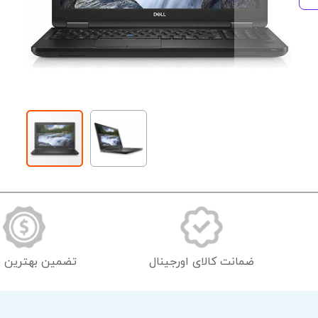
رفتن
به
ابتدای
گالری
تصاویر
ضمانت کالای اورجینال
تضمین بهترین 