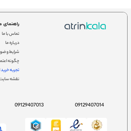
راهنمای م
تماس با ما
درباره ما
شرایط و ضوا
چگونه اعتما
تجربه خرید از
نقشه سایت
09129407013
09129407014