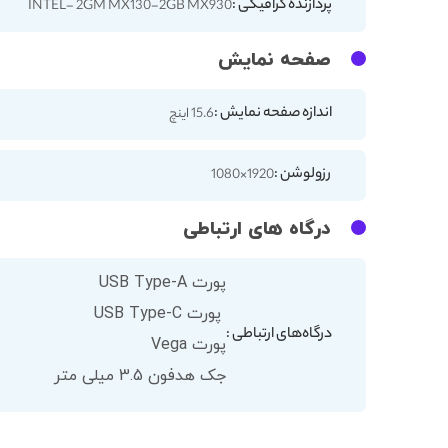
پردازنده گرافیکی :
INTEL- 2GM MX130-2GB MX930
صفحه نمایش
اندازه صفحه نمایش :
15.6 اینچ
رزولوشن :
1920×1080
درگاه های ارتباطی
پورت USB Type-A
پورت USB Type-C
درگاه‌های ارتباطی :
پورت Vega
جک هدفون 3.5 میلی متر