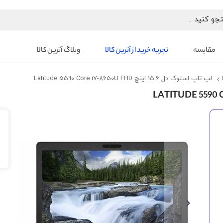
مقایسه
تجربه خرید از آترین کالا
وبلاگ آترین کالا
لپ تاپ استوک دل 15.6 اینچ Latitude 5590 Core i7-8650U FHD
رفتن
به
انتهای
گالری
تصاویر