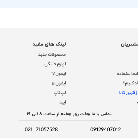
شتریان
لینک های مفید
محصولات جدید
لوازم خانگی
بط استفاده
ایفون ۱۷
د کنیم؟
ایفون ۱۶
 آترین کالا
لپ تاپ
آیپد
تماس با ما هفت روز هفته از ساعت 8 الی 19
021-71057528
09129407012