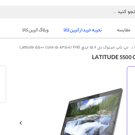
مقایسه
تجربه خرید از آترین کالا
وبلاگ آترین کالا
لپ تاپ استوک دل 15.6 اینچ Latitude 5500 Core i5-8350U FHD
رفتن
به
انتهای
گالری
تصاویر