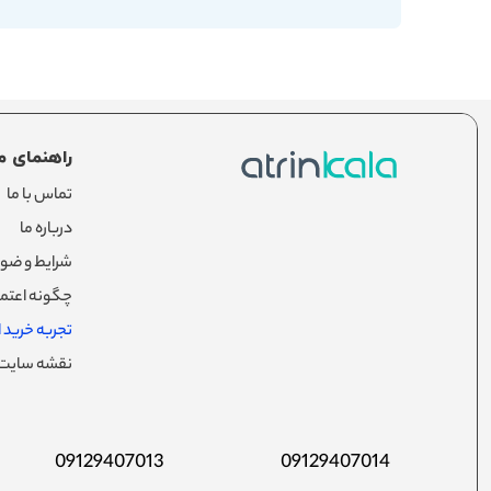
راهنمای م
تماس با ما
درباره ما
شرایط و ضوا
چگونه اعتما
تجربه خرید از
نقشه سایت
09129407013
09129407014