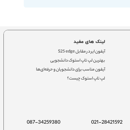
لینک های مفید
آیفون ایر در مقابل S25 edge
بهترین لپ تاپ استوک دانشجویی
آیفون مناسب برای دانشجویان و حرفه‌ای‌ها
لپ تاپ استوک چیست؟
087-34259380
021-28421592