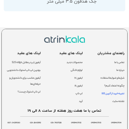
جک هدفون 3.5 میلی متر
راهنمای مشتریان
لینک های مفید
لینک های مفید
تماس با ما
محصولات جدید
آیفون ایر در مقابل S25 edge
درباره ما
لوازم خانگی
بهترین لپ تاپ استوک دانشجویی
شرایط و ضوابط استفاده
ایفون ۱۷
آیفون مناسب برای دانشجویان و
حرفه‌ای‌ها
چگونه اعتماد کنیم؟
ایفون ۱۶
لپ تاپ استوک چیست؟
تجربه خرید از آترین کالا
لپ تاپ
نقشه سایت
آیپد
تماس با ما هفت روز هفته از ساعت 8 الی 19
087-34259380
021-28421592
021-71057528
09129407012
09129407013
09129407014