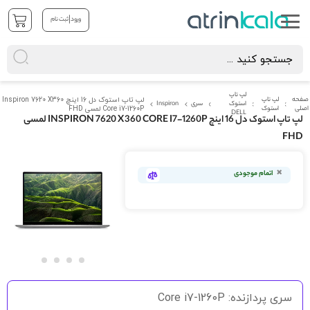
|
ورود
ثبت نام
لپ تاپ
صفحه
لپ تاپ
لپ تاپ استوک دل 16 اینچ Inspiron 7620 X360
استوک
سری
Inspiron
اصلی
استوک
Core i7-1260P لمسی FHD
DELL
لپ تاپ استوک دل 16 اینچ INSPIRON 7620 X360 CORE I7-1260P لمسی
FHD
رفتن
به
اتمام موجودی
انتهای
گالری
تصاویر
رفتن
به
سری پردازنده: Core i7-1260P
ابتدای