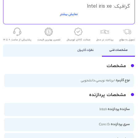
گرافیک: Intel iris xe
نمایش بیشتر
حافظه ذخیره سازی: 512GB SSD
اندازه صفحه نمایش: 14 اینچ
کیفیت صفحه نمایش: 2K
تحویل به موقع
پرداخت در محل
ضمانت کالای اورجینال
تضمین بهترین قیمت
پشتیبانی از ساعت 8 تا 19
مشخصات فنی
نظرات کاربران
مشخصات
نوع کاربرد :
برنامه نویسی،دانشجویی
مشخصات پردازنده
سازنده پردازنده :
Intel
سری پردازنده :
Core i5