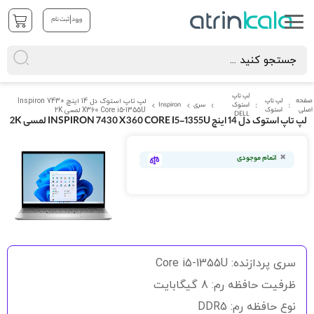
|
ورود
ثبت نام
لپ تاپ
صفحه
لپ تاپ
لپ تاپ استوک دل 14 اینچ Inspiron 7430
استوک
سری
Inspiron
اصلی
استوک
X360 Core i5-1355U لمسی 2K
DELL
لپ تاپ استوک دل 14 اینچ INSPIRON 7430 X360 CORE I5-1355U لمسی 2K
رفتن
به
اتمام موجودی
انتهای
گالری
تصاویر
رفتن
به
سری پردازنده: Core i5-1355U
ابتدای
گالری
ظرفیت حافظه رم: 8 گیگابایت
تصاویر
نوع حافظه رم: DDR5